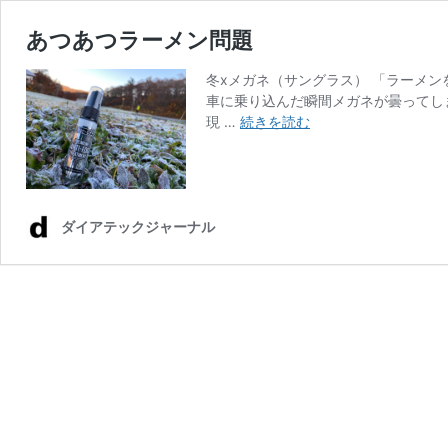
あつあつラーメン問題
冬xメガネ（サングラス） 「ラーメ
車に乗り込んだ瞬間メガネが曇ってし
あ
現 …
続きを読む
つ
あ
つ
ラ
ー
ダイアテックジャーナル
メ
ン
問
題