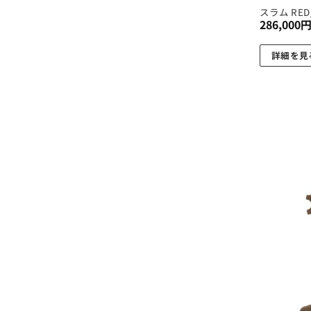
スラム RED
選
286,000
択
で
詳細を見
き
ま
す