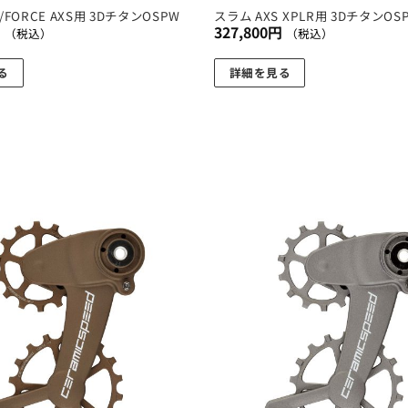
/FORCE AXS用 3DチタンOSPW
スラム AXS XPLR用 3DチタンOSP
選
円
327,800
円
（税込）
（税込）
択
で
る
詳細を見る
き
ま
す
お気
に入
りに
追加