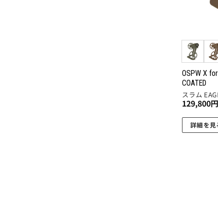
OSPW X for
COATED
スラム EAGL
129,800
詳細を見
こ
の
商
品
に
は
複