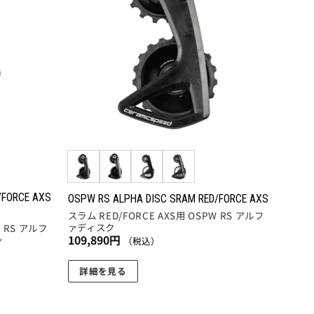
りに
りに
複
追加
追加
数
の
バ
リ
エ
ー
シ
ョ
ン
が
/FORCE AXS
OSPW RS ALPHA DISC SRAM RED/FORCE AXS
あ
スラム RED/FORCE AXS用 OSPW RS アルフ
り
ァディスク
W RS アルフ
109,890
円
ン
ま
（税込）
す。
詳細を見る
オ
こ
プ
の
シ