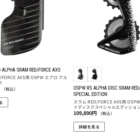
複
りに
追加
数
の
バ
リ
エ
ー
シ
ョ
ン
 ALPHA SRAM RED/FORCE AXS
/FORCE AXS用 OSPW エアロ アル
が
ク
あ
円
OSPW RS ALPHA DISC SRAM RED
（税込）
り
SPECIAL EDITION
ま
スラム RED/FORCE AXS用 OSP
る
ァディスクスペシャルエディショ
す。
109,890
円
（税込）
オ
プ
詳細を見る
シ
こ