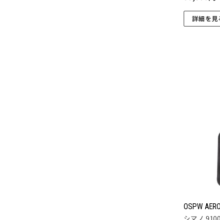
詳細を見
こ
の
商
品
に
は
複
数
の
バ
リ
エ
ー
シ
ョ
OSPW AERO
ン
シマノ 910