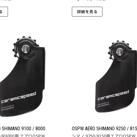
ま
す。
る
詳細を見る
オ
こ
プ
の
シ
商
ョ
品
ン
に
お気
に入
は
は
りに
商
複
追加
品
数
ペ
の
ー
バ
ジ
リ
か
エ
ら
ー
選
シ
択
ョ
 SHIMANO 9100 / 8000
OSPW AERO SHIMANO 9250 / 81
で
ン
0/R8000用 エアロOSPW
シマノ 9250/8150用エアロOSPW