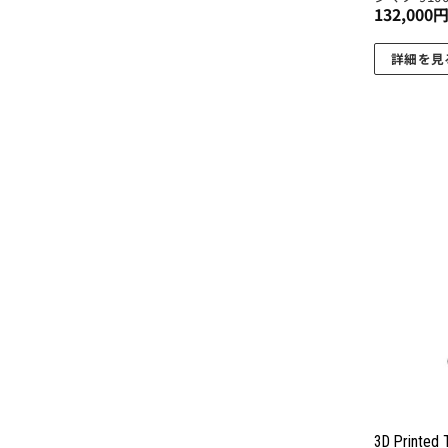
132,000
が
あ
詳細を見
り
ま
す。
オ
プ
シ
ョ
ン
は
商
品
ペ
ー
ジ
か
ら
3D Printed