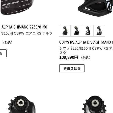
 ALPHA SHIMANO 9250/8150
0/8150用 OSPW エアロ RS アルフ
円
OSPW RS ALPHA DISC SHIMANO 
（税込）
シマノ 9250/8150用 OSPW RS
スク
る
109,890
円
（税込）
詳細を見る
こ
の
商
品
に
お気
は
に入