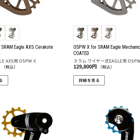
 SRAM Eagle AXS Cerakote
OSPW X for SRAM Eagle Mechanic
COATED
E AXS用 OSPW X
スラム ワイヤー式EAGLE用 OSPW
円
129,800
円
（税込）
（税込）
る
詳細を見る
こ
の
商
品
に
お気
に入
は
りに
複
追加