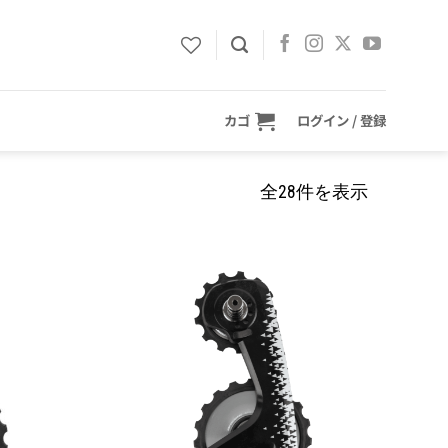
カゴ
ログイン / 登録
全28件を表示
お気
お気
に入
に入
りに
りに
追加
追加