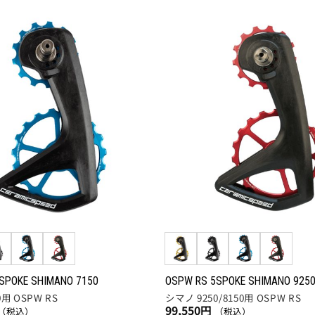
ョ
の
ン
商
は
品
商
に
お気
品
に入
は
りに
ペ
複
追加
ー
数
ジ
の
か
バ
ら
リ
選
エ
択
ー
で
シ
き
ョ
ま
ン
す
が
SPOKE SHIMANO 7150
OSPW RS 5SPOKE SHIMANO 925
あ
用 OSPW RS
シマノ 9250/8150用 OSPW RS
り
99,550
円
（税込）
（税込）