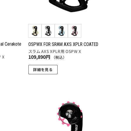
エ
ー
シ
ョ
ン
が
al Cerakote
OSPWX FOR SRAM AXS XPLR COATED
あ
スラム AXS XPLR用 OSPW X
り
109,890
円
 X
（税込）
ま
す。
詳細を見る
オ
こ
プ
の
シ
商
ョ
品
ン
に
お気
お気
は
は
に入
に入
商
複
りに
りに
追加
追加
品
数