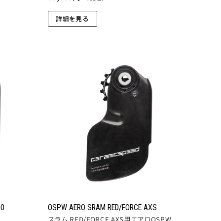
す。
詳細を見る
オ
こ
プ
の
シ
商
ョ
品
ン
に
お気
お気
は
に入
に入
は
商
りに
りに
複
追加
追加
品
数
ペ
の
ー
バ
ジ
リ
か
エ
ら
ー
選
シ
択
ョ
で
50
OSPW AERO SRAM RED/FORCE AXS
ン
き
スラム RED/FORCE AXS用エアロOSPW