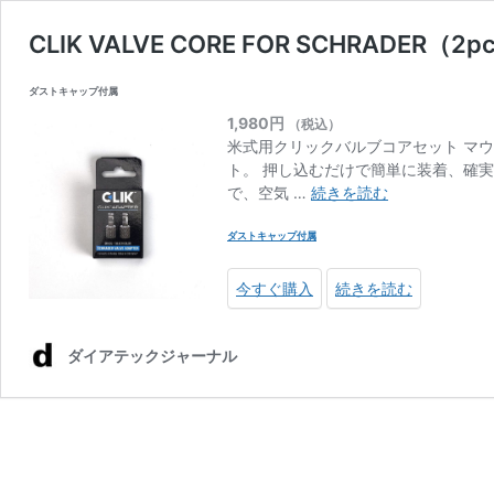
CLIK VALVE CORE FOR SCHRADER（2p
ダストキャップ付属
1,980
円
（税込）
米式用クリックバルブコアセット マ
ト。 押し込むだけで簡単に装着、確
CLIK
で、空気 …
続きを読む
VALVE
CORE
ダストキャップ付属
FOR
SCHRADER（2
今すぐ購入
続きを読む
ダイアテックジャーナル