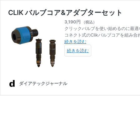
CLIK バルブコア&アダプターセット
3,190
円
（税込）
クリックバルブを使い始めるのに最適
コネクト式のClikバルブコアを組み
CLIK
続きを読む
バ
続きを読む
ル
ブ
コ
ア
&
ダイアテックジャーナル
ア
ダ
プ
タ
ー
セ
ッ
ト