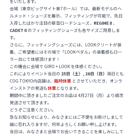
をいたします。
会場（東京ビッグサイト東7ホール）では、最新モデルのヘ
ルメット・シューズを展示、フィッティングが可能で、先日
入荷したばかり注目の新型ロードシューズ、
REGIME Ⅱ
、
CADET Ⅱ
のフィッティングシューズも各サイズご用意しま
す。
さらに、フィッティングシューズには、LOOKクリートが装
着、ご希望者にはその場で「LOOKペダル」の装着感もロー
ラー台にて体感頂けます！
この機会に会場で GIRO + LOOK を体感ください。
これによりイベント当日の
25日（土）, 26日（日）
両日とも
COG TOKYO内店舗は、
臨時休業
とさせていただき、オンラ
インストアの発送も
休業
となります。
期間中に頂きましたご注文のお品は 4月27日（月）より順次
発送させて頂きます。
どうぞご注意ください。
急なお知らせにより、みなさまにはご不便をお掛けしまして
誠に恐れ入りますが、何卒よろしくお願い申し上げます。
当日は、みなさまと会場でお会いできることを楽しみにして