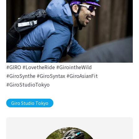
#GIRO
#LovetheRide
#GirointheWild
#GiroSynthe
#GiroSyntax
#GiroAsianFit
#GiroStudioTokyo
Giro Studio Tokyo