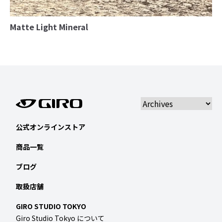
Matte Light Mineral
公式オンラインストア
商品一覧
ブログ
取扱店舗
GIRO STUDIO TOKYO
Giro Studio Tokyo について