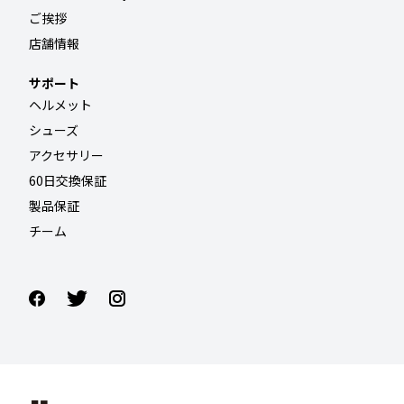
ご挨拶
店舗情報
サポート
ヘルメット
シューズ
アクセサリー
60日交換保証
製品保証
チーム