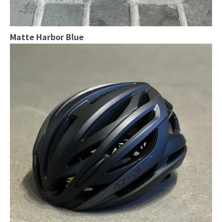
Matte Harbor Blue