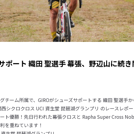
ズサポート 織田 聖選手 幕張、野辺山に続
チーム所属で、GIROがシューズサポートする 織田 聖選手から
西シクロクロス UCI 資生堂 琵琶湖グランプリ のレースレポ
勝！先日行われた幕張クロスと Rapha Super Cross Nobe
利を重ねています！
I 資生堂 琵琶湖グランプリ