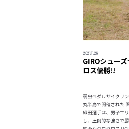
2021.11.26
GIROシュー
ロス優勝!!
弱虫ペダルサイクリング
丸半島で開催された 関
織田選手は、男子エリート優
し、圧倒的な強さで勝
関西シクロクロス UC