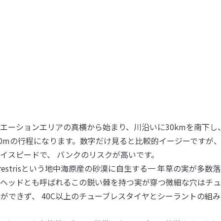
エーションエリアの真横から始まり、川沿いに30kmを南下し
50mの行程になります。数字だけ見ると比較的イージーですが、
イスピードで、 バンクのリスクが高いです。
 Terrestrisという地中海原産の砂漠に自生する一 年草の実が
ヘッドとも呼ばれるこの鋭い棘を持つ実が穿つ微細な穴はチュ
ができず、 40C以上のチューブレスタイヤとシーラントの組