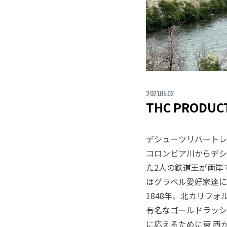
2021.05.02
THC PRODUCT
デシューツリバートレ
コロンビア川からデシ
た2人の鉄道王が両岸
はグラベル愛好家達に
1848年、北カリフ
有名なゴールドラッシュ
に応えるために東 西