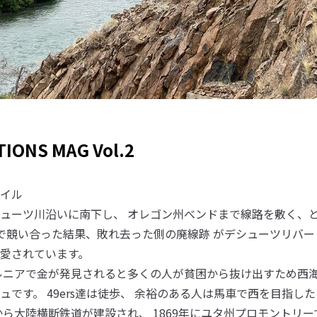
IONS MAG Vol.2
イル
ューツ川沿いに南下し、 オレゴン州べンドまで線路を敷く、
で競い合った結果、敗れ去った側の廃線跡 がデシューツリバ
愛されています。
ォルニアで金が発見されると多くの人が貧困から抜け出すため西
です。 49ers達は徒歩、 余裕のある人は馬車で西を目指し
から大陸横断鉄道が建設され、 1869年にユタ州プロモントリ