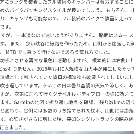
アにラックを装着したフル装備のキャンパーは苦労することに
めのバイクパッキングスタイルが良いでしょう。 もちろん、 
り、キャンプも可能なので、フル装備のバイクで慎重に走って
です。
ですが、一 本道なので迷いようがありません。 路面はスムー ス
す。 また、 狭い峡谷に線路を作ったため、山側から崩落した
、 MTB でも乗って行けないであろう荒れ方でした。
坊彿とさせる勇大な景色に感動しますが、 根本的には右側に
と変わりません。2018年7月に大規模な山火事が発生したそうで、
遺構として残されていた貨車の構造物も破壊されてしまいました
吹き返しています。幸いこの日は曇り基調の天気で涼しく、あ
すが、次第に荒れて行くグラベルはボディブローの様に効いて
す。Garminの地図で折り返し地点 を確認、 残り数kmの
と変わり、谷側には多数のうち捨てられた枕木、山側には崩落
す。心細さがさらに増した頃、突如シングルトラックの踏み跡
行きました。