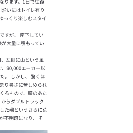
なります。1日で往復
川沿いにはトイレ有り
ゆっくり楽しむスタイ
ですが、 南下してい
礫が大量に積もってい
川、左側に山という風
80,000エーカー以
。 しかし、 驚くほ
まり暑さに苦しめられ
くるもので、腰のあた
辺りからダブルトラック
した礫というさらに荒
が不明瞭になり、 そ