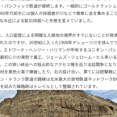
・パシフィック鉄道が接続します。一般的にゴールドラッシュとは
860年代前半には個人の採掘者が川などで簡単に金を集めるこ
な水圧による鉱石採掘へと形態を変えていました。
では、人口密度による明確な入植地の境界がすでにないことが発表
れたのですが、20世紀に入った1908年デシューツ川を挟んで
。エドワード・ヘンリー・ハリマンが所有するユニオン・パシ
最初に川の東側で着工、ジェームズ・ジェローム・ヒル率いる
、この狭い峡谷への独占的なアクセス権を巡り法廷闘争となり
材を黒色火薬で爆破したり、石の投げ合い、果てには銃撃戦に
ン・トランク鉄道の路線は北米最大の貨物鉄道ネットワークBN
を試みた線路跡はトレイルとして整備されています。