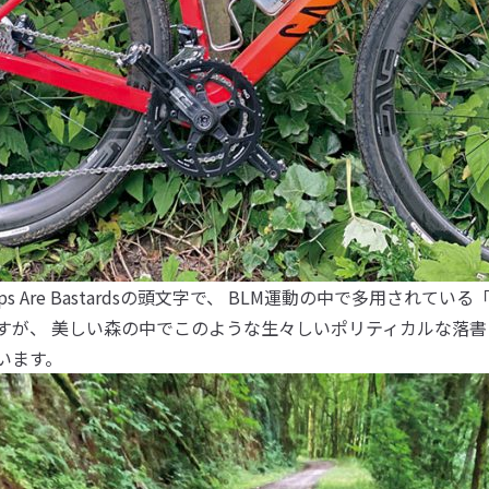
 Cops Are Bastardsの頭文字で、 BLM運動の中で多用されてい
すが、 美しい森の中でこのような生々しいポリティカルな落書
います。