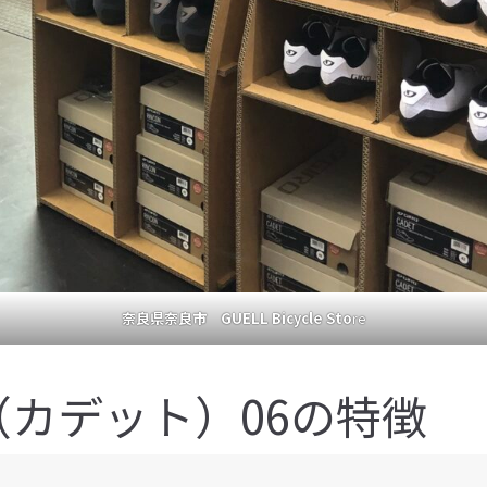
奈良県奈良市 GUELL Bicycle Sto
re
T（カデット）06の特徴