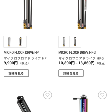
に入
に入
は
は
ョ
りに
りに
複
複
追加
追加
ン
数
数
は
の
の
商
バ
バ
品
リ
リ
ペ
エ
エ
ー
ー
ー
ジ
シ
シ
か
ョ
ョ
MICRO FLOOR DRIVE HP
MICRO FLOOR DRIVE HPG
ら
マイクロフロアドライブ HP
マイクロフロアドライブ HPG
ン
ン
選
価
9,900
円
10,890
円
–
13,860
円
（税込）
（税込）
が
が
格
択
帯:
あ
あ
で
10,890
詳細を見る
詳細を見る
り
り
円
き
こ
こ
–
ま
ま
13,860
ま
の
の
円
す。
す。
す
商
商
オ
オ
品
品
プ
プ
に
に
お気
お気
シ
シ
に入
に入
は
は
ョ
ョ
りに
りに