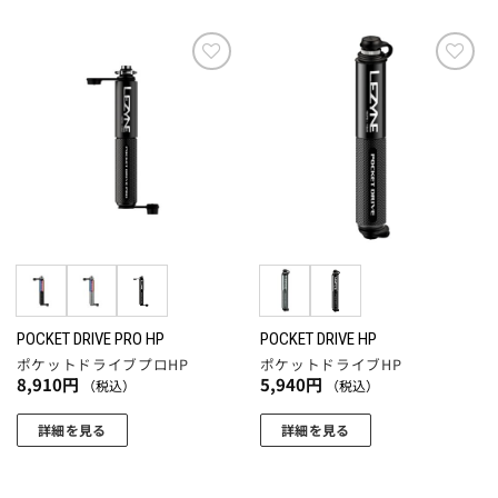
ら
ら
選
選
択
択
で
で
お気
お気
き
き
に入
に入
りに
りに
ま
ま
追加
追加
す
す
POCKET DRIVE PRO HP
POCKET DRIVE HP
ポケットドライブプロHP
ポケットドライブHP
8,910
円
5,940
円
（税込）
（税込）
詳細を見る
詳細を見る
こ
こ
の
の