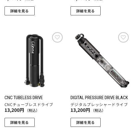
ジ
ョ
ョ
ジ
か
ン
ン
詳細を見る
詳細を見る
か
ら
が
が
ら
選
あ
あ
選
択
り
り
択
で
ま
ま
で
き
す。
す。
お気
お気
き
ま
に入
に入
オ
オ
ま
す
りに
りに
プ
プ
す
追加
追加
シ
シ
ョ
ョ
ン
ン
は
は
商
商
CNC TUBELESS DRIVE
DIGITAL PRESSURE DRIVE BLACK
品
品
CNCチューブレスドライブ
デジタルプレッシャードライブ
ペ
ペ
13,200
円
13,200
円
（税込）
（税込）
ー
ー
ジ
ジ
詳細を見る
詳細を見る
か
か