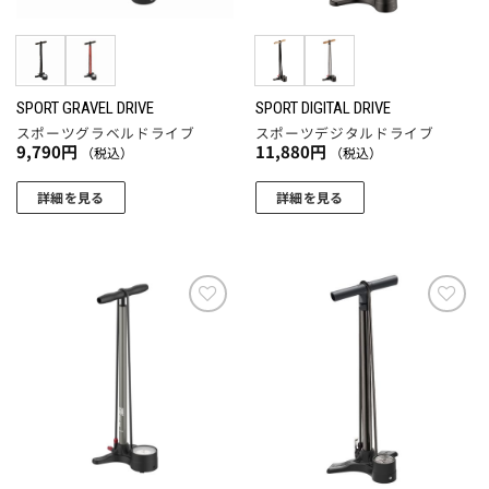
SPORT GRAVEL DRIVE
SPORT DIGITAL DRIVE
スポーツグラベルドライブ
スポーツデジタルドライブ
9,790
円
11,880
円
（税込）
（税込）
詳細を見る
詳細を見る
こ
こ
の
の
商
商
品
品
に
に
お気
お気
に入
に入
は
は
りに
りに
複
複
追加
追加
数
数
の
の
バ
バ
リ
リ