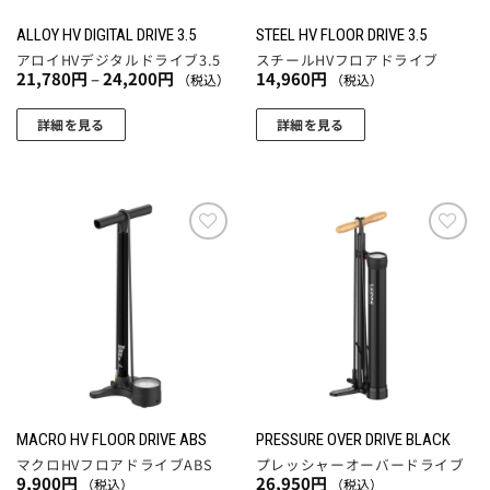
ー
ー
エ
ー
ジ
ジ
ー
ALLOY HV DIGITAL DRIVE 3.5
STEEL HV FLOOR DRIVE 3.5
シ
か
か
シ
アロイHVデジタルドライブ3.5
スチールHVフロアドライブ
ョ
ら
ら
価
21,780
円
–
24,200
円
14,960
円
（税込）
（税込）
ョ
ン
格
選
選
帯:
ン
が
21,780
択
択
詳細を見る
詳細を見る
が
円
あ
で
で
こ
こ
–
あ
り
24,200
き
き
の
の
円
り
ま
ま
ま
商
商
ま
す。
す
す
品
品
す。
オ
に
に
お気
お気
オ
プ
に入
に入
は
は
プ
りに
りに
シ
複
複
追加
追加
シ
ョ
数
数
ョ
ン
の
の
ン
は
バ
バ
は
商
リ
リ
商
品
エ
エ
品
MACRO HV FLOOR DRIVE ABS
PRESSURE OVER DRIVE BLACK
ペ
ー
ー
ペ
マクロHVフロアドライブABS
プレッシャーオーバードライブ
ー
シ
シ
9,900
円
26,950
円
（税込）
（税込）
ー