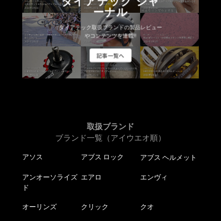
ダイアテック ジャ
品
ーナル
ペ
ー
ダイアテック取扱ブランドの製品レビュー
やコンテンツを連載!!
ジ
か
記事一覧へ
ら
選
択
で
き
ま
取扱ブランド
す
ブランド一覧（アイウエオ順）
アソス
アブス ロック
アブス ヘルメット
アンオーソライズ
エアロ
エンヴィ
ド
オーリンズ
クリック
クオ