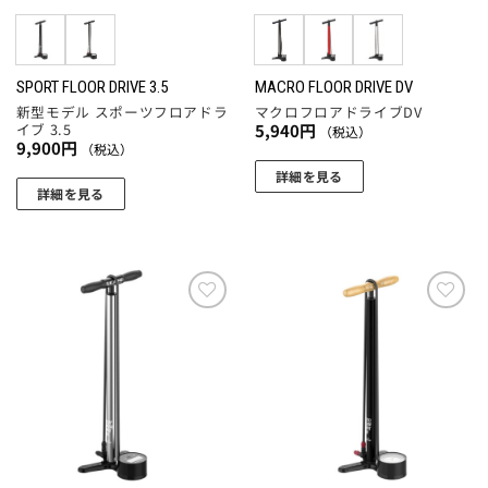
エ
エ
ー
ー
シ
シ
ョ
ョ
SPORT FLOOR DRIVE 3.5
MACRO FLOOR DRIVE DV
新型モデル スポーツフロアドラ
マクロフロアドライブDV
ン
ン
イブ 3.5
5,940
円
（税込）
が
が
9,900
円
（税込）
あ
あ
詳細を見る
り
り
詳細を見る
こ
ま
ま
こ
の
す。
す。
の
商
オ
オ
商
品
プ
プ
品
に
シ
シ
に
お気
お気
は
ョ
ョ
に入
に入
は
複
りに
りに
ン
ン
複
追加
追加
数
は
は
数
の
商
商
の
バ
品
品
バ
リ
ペ
ペ
リ
エ