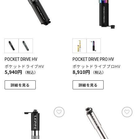
複
複
追加
追加
ン
ン
数
数
は
は
の
の
商
商
バ
バ
品
品
リ
リ
ペ
ペ
エ
エ
ー
ー
ー
ー
ジ
ジ
シ
シ
か
か
ョ
ョ
POCKET DRIVE HV
POCKET DRIVE PRO HV
ら
ら
ポケットドライブHV
ポケットドライブプロHV
ン
ン
選
選
5,940
円
8,910
円
（税込）
（税込）
が
が
択
択
あ
あ
で
で
詳細を見る
詳細を見る
り
り
き
き
こ
こ
ま
ま
ま
ま
の
の
す。
す。
す
す
商
商
オ
オ
品
品
プ
プ
に
に
お気
お気
シ
シ
に入
に入
は
は
ョ
ョ
りに
りに
複
複
追加
追加
ン
ン