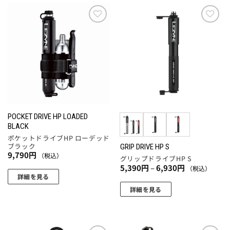
商
商
品
品
に
に
お気
お気
に入
に入
は
は
りに
りに
複
複
追加
追加
数
数
の
の
バ
バ
リ
リ
エ
エ
POCKET DRIVE HP LOADED
ー
ー
BLACK
シ
シ
ポケットドライブHP ローデッド
ブラック
ョ
ョ
GRIP DRIVE HP S
9,790
円
（税込）
グリップドライブHP S
ン
ン
価
5,390
円
–
6,930
円
（税込）
が
が
格
詳細を見る
帯:
あ
あ
5,390
詳細を見る
り
り
円
こ
–
ま
ま
6,930
の
円
す。
す。
商
オ
オ