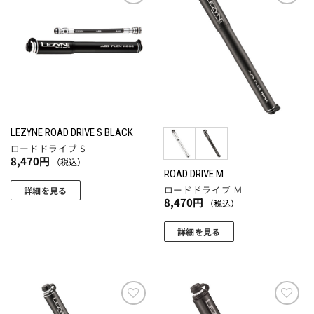
プ
に
に
お気
お気
シ
に入
に入
は
は
ョ
りに
りに
複
複
追加
追加
ン
数
数
は
の
の
商
バ
バ
品
リ
リ
ペ
エ
エ
ー
LEZYNE ROAD DRIVE S BLACK
ー
ー
ジ
ロードドライブ S
シ
シ
8,470
円
（税込）
か
ョ
ョ
ROAD DRIVE M
ら
ロードドライブ Ｍ
ン
ン
詳細を見る
選
8,470
円
（税込）
が
が
択
あ
あ
で
詳細を見る
り
り
き
こ
ま
ま
ま
の
す。
す。
す
商
オ
オ
品
プ
プ
に