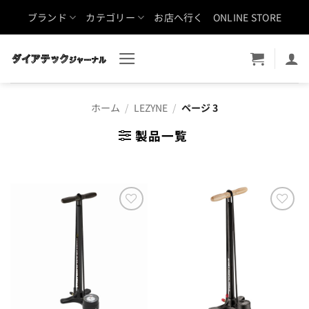
Skip
ブランド
カテゴリー
お店へ行く
ONLINE STORE
to
content
ホーム
/
LEZYNE
/
ページ 3
製品一覧
お気
お気
に入
に入
りに
りに
追加
追加