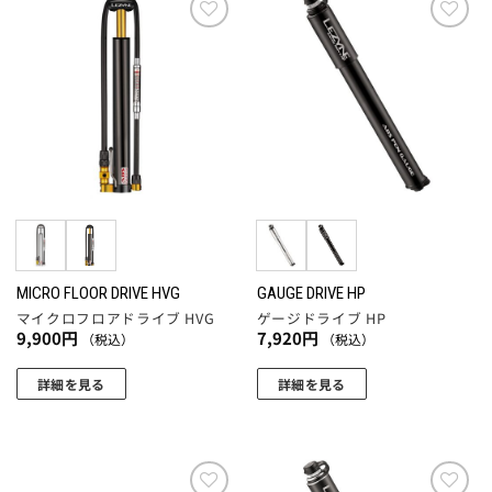
品
プ
プ
に
お気
お気
シ
シ
に入
に入
は
ョ
ョ
りに
りに
複
追加
追加
ン
ン
数
は
は
の
商
商
バ
品
品
リ
ペ
ペ
エ
ー
ー
ー
ジ
ジ
シ
か
か
ョ
MICRO FLOOR DRIVE HVG
GAUGE DRIVE HP
ら
ら
マイクロフロアドライブ HVG
ゲージドライブ HP
ン
選
選
9,900
円
7,920
円
（税込）
（税込）
が
択
択
あ
で
で
詳細を見る
詳細を見る
り
き
き
こ
こ
ま
ま
ま
の
の
す。
す
す
商
商
オ
品
品