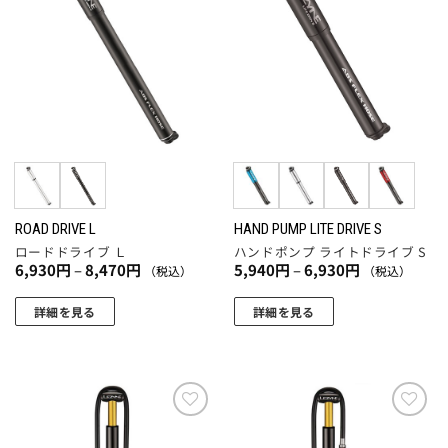
お気
お気
シ
シ
に入
に入
は
ョ
ョ
りに
りに
複
追加
追加
ン
ン
数
は
は
の
商
商
バ
品
品
リ
ペ
ペ
エ
ー
ー
ー
ジ
ジ
シ
か
か
ョ
ROAD DRIVE L
HAND PUMP LITE DRIVE S
ら
ら
ロードドライブ Ｌ
ハンドポンプ ライトドライブ S
ン
選
選
価
価
6,930
円
–
8,470
円
5,940
円
–
6,930
円
（税込）
（税込）
が
格
格
択
択
帯:
帯:
あ
で
で
6,930
5,940
詳細を見る
詳細を見る
り
円
円
き
き
こ
こ
–
–
ま
8,470
6,930
ま
ま
の
の
円
円
す。
す
す
商
商
オ
品
品
プ
に
に
お気
お気
シ