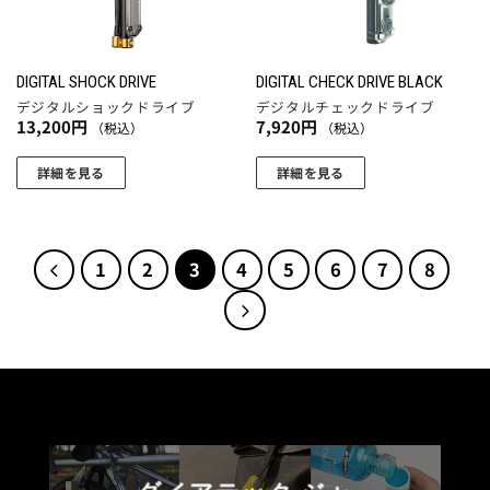
商
バ
品
リ
ペ
エ
ー
DIGITAL SHOCK DRIVE
DIGITAL CHECK DRIVE BLACK
ー
ジ
デジタルショックドライブ
デジタルチェックドライブ
シ
13,200
円
7,920
円
（税込）
（税込）
か
ョ
ら
ン
詳細を見る
詳細を見る
選
が
択
あ
で
り
き
1
2
3
4
5
6
7
8
ま
ま
す。
す
オ
プ
シ
ョ
ン
は
商