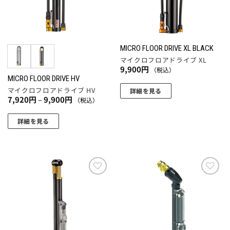
は
は
の
商
商
バ
品
品
リ
ペ
ペ
エ
ー
ー
MICRO FLOOR DRIVE XL BLACK
ー
ジ
ジ
マイクロフロアドライブ XL
シ
9,900
円
（税込）
か
か
ョ
MICRO FLOOR DRIVE HV
ら
ら
マイクロフロアドライブ HV
ン
詳細を見る
選
選
価
7,920
円
–
9,900
円
（税込）
が
格
択
択
帯:
あ
で
で
7,920
詳細を見る
り
円
き
き
こ
–
ま
9,900
ま
ま
の
円
す。
す
す
商
オ
品
プ
に
お気
お気
シ
に入
に入
は
ョ
りに
りに
複
追加
追加
ン
数
は
の