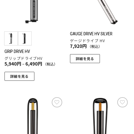
数
数
は
は
の
の
商
商
バ
バ
品
品
リ
リ
ペ
ペ
エ
エ
ー
ー
GAUGE DRIVE HV SILVER
ー
ー
ジ
ジ
ゲージドライブ HV
シ
シ
7,920
円
（税込）
か
か
ョ
ョ
GRIP DRIVE HV
ら
ら
グリップドライブHV
ン
ン
詳細を見る
選
選
価
5,940
円
–
6,490
円
（税込）
が
が
格
択
択
帯:
あ
あ
で
で
5,940
詳細を見る
り
り
円
き
き
こ
–
ま
ま
6,490
ま
ま
の
円
す。
す。
す
す
商
オ
オ
品
プ
プ
に
お気
お気
シ
シ
に入
に入
は
ョ
ョ
りに
りに
複
追加
追加
ン
ン
数