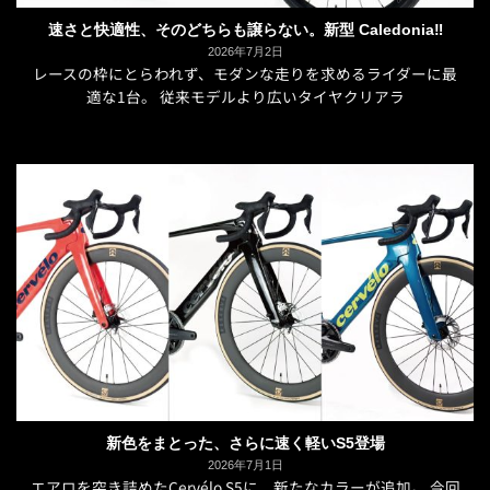
速さと快適性、そのどちらも譲らない。新型 Caledonia‼︎
2026年7月2日
レースの枠にとらわれず、モダンな走りを求めるライダーに最
適な1台。 従来モデルより広いタイヤクリアラ
新色をまとった、さらに速く軽いS5登場
2026年7月1日
エアロを突き詰めたCervélo S5に、新たなカラーが追加。 今回