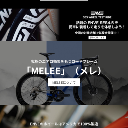
究極のエアロ効果をもつロードフレーム
「
MELEE」（
メレ）
MELEEについて
ENVEのホイールはアメリカで100％製造