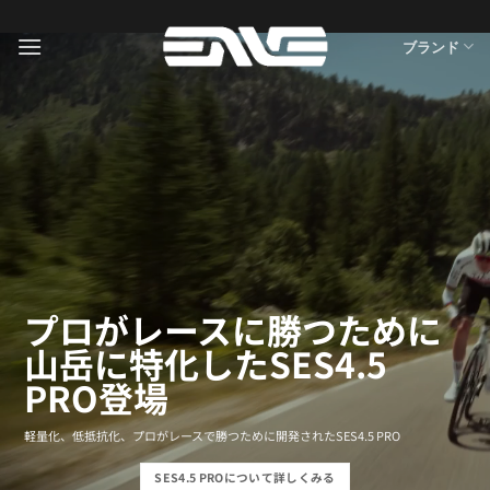
Skip
to
ブランド
content
プロがレースに勝つために
山岳に特化したSES4.5
PRO登場
軽量化、低抵抗化、プロがレースで勝つために開発されたSES4.5 PRO
SES4.5 PROについて詳しくみる