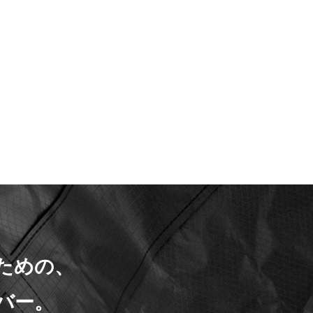
ための、
バー。