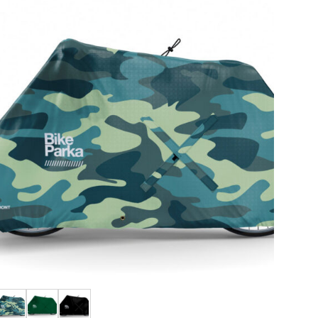
お気
に入
りに
追加