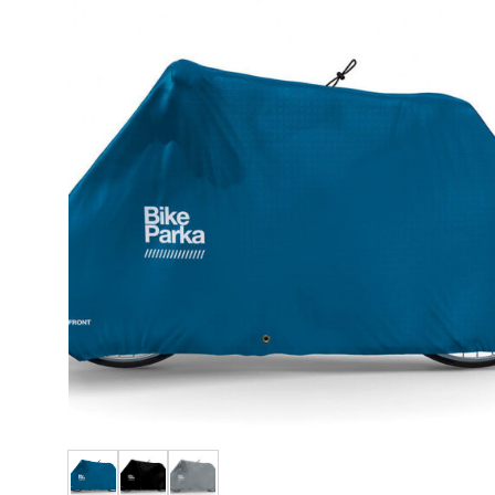
お気
に入
りに
追加