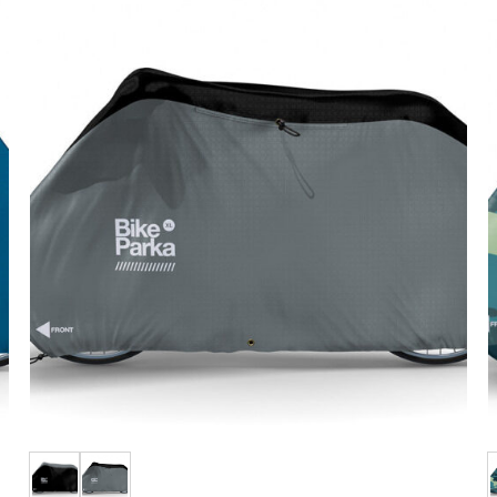
お気
に入
りに
追加