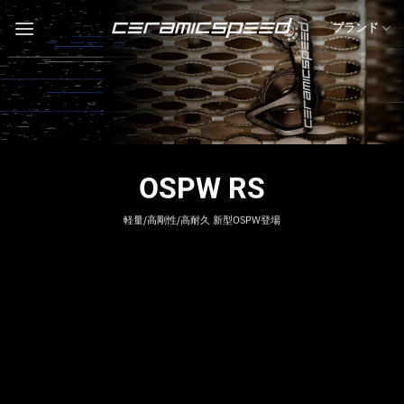
Skip
ブランド
to
content
OSPW RS
軽量/高剛性/高耐久 新型OSPW登場