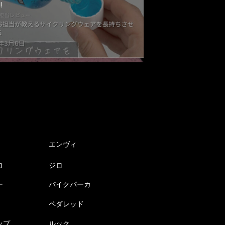
!
エンヴィ
ロ
ジロ
ー
バイクパーカ
ペダレッド
ップ
ルック