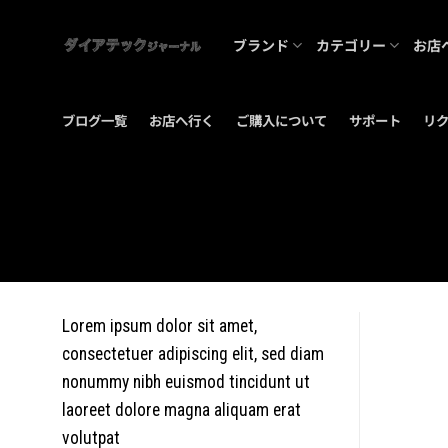
Skip
to
ブランド
カテゴリー
お店
content
ブログ一覧
お店へ行く
ご購入について
サポート
リ
Lorem ipsum dolor sit amet,
consectetuer adipiscing elit, sed diam
nonummy nibh euismod tincidunt ut
laoreet dolore magna aliquam erat
volutpat