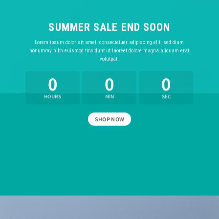
SUMMER SALE END SOON
Lorem ipsum dolor sit amet, consectetuer adipiscing elit, sed diam
nonummy nibh euismod tincidunt ut laoreet dolore magna aliquam erat
volutpat.
0
0
0
HOURS
MIN
SEC
SHOP NOW