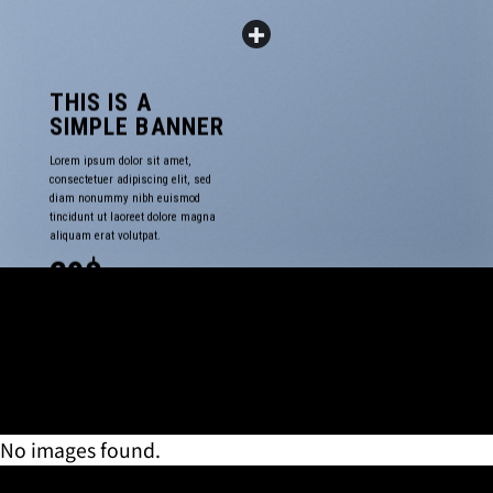
品
品
ペ
ペ
ー
ー
ジ
ジ
THIS IS A
か
か
SIMPLE BANNER
ら
ら
選
選
Lorem ipsum dolor sit amet,
consectetuer adipiscing elit, sed
択
択
diam nonummy nibh euismod
で
で
tincidunt ut laoreet dolore magna
き
き
aliquam erat volutpat.
ま
ま
29$
す
す
No images found.