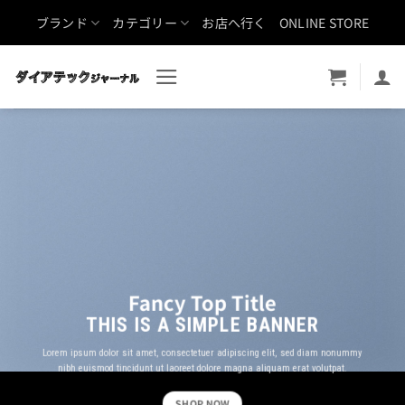
Skip
ブランド
カテゴリー
お店へ行く
ONLINE STORE
to
content
Fancy Top Title
THIS IS A SIMPLE BANNER
Lorem ipsum dolor sit amet, consectetuer adipiscing elit, sed diam nonummy
nibh euismod tincidunt ut laoreet dolore magna aliquam erat volutpat.
SHOP NOW