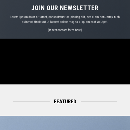
バ
バ
JOIN OUR NEWSLETTER
リ
リ
Lorem ipsum dolor sit amet, consectetuer adipiscing elit, sed diam nonummy nibh
エ
エ
euismod tincidunt ut laoreet dolore magna aliquam erat volutpat.
ー
ー
(insert contact form here)
シ
シ
ョ
ョ
ン
ン
が
が
あ
あ
り
り
ま
ま
す。
す。
オ
オ
プ
プ
シ
シ
FEATURED
ョ
ョ
ン
ン
は
は
商
商