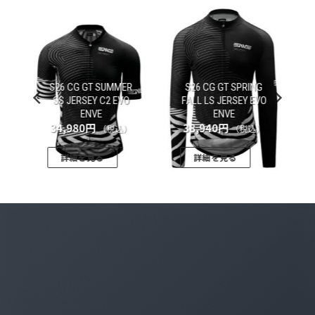
気
お気
お気
入
に入
に入
に
りに
りに
加
追加
追加
S26 CG GT SUMMER
S26 CG GT SPRING
SS JERSEY C2 EVO
FALL LS JERSEY EVO
)
ENVE
ENVE
34,980
円
38,940
円
（税込）
（税込）
詳細を見る
詳細を見る
こ
こ
の
の
商
商
品
品
に
に
は
は
複
複
数
数
の
の