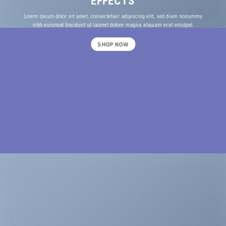
EFFECTS
Lorem ipsum dolor sit amet, consectetuer adipiscing elit, sed diam nonummy
nibh euismod tincidunt ut laoreet dolore magna aliquam erat volutpat.
SHOP NOW