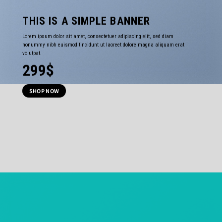
THIS IS A SIMPLE BANNER
Lorem ipsum dolor sit amet, consectetuer adipiscing elit, sed diam
nonummy nibh euismod tincidunt ut laoreet dolore magna aliquam erat
volutpat.
299$
SHOP NOW