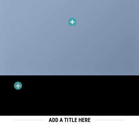
ADD HOTSPOTS TO BANNERS
Hotspots can be added to banners and dragged around. You can have
Hotspots that goes to a Product Lightbox or just a simple Tooltip.
ADD A TITLE HERE