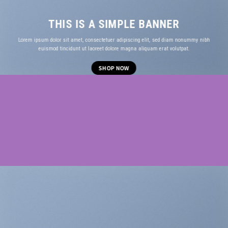
THIS IS A SIMPLE BANNER
Lorem ipsum dolor sit amet, consectetuer adipiscing elit, sed diam nonummy nibh
euismod tincidunt ut laoreet dolore magna aliquam erat volutpat.
SHOP NOW