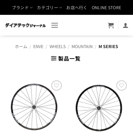
Skip
ブランド
カテゴリー
お店へ行く
ONLINE STORE
to
content
ホーム
/
ENVE
/
WHEELS
/
MOUNTAIN
/
M SERIES
製品一覧
お気
お気
に入
に入
りに
りに
追加
追加