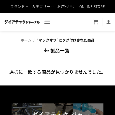
Skip
ブランド
カテゴリー
お店へ行く
ONLINE STORE
to
content
ホーム
/
“マックオフ”にタグ付けされた商品
製品一覧
選択に一致する商品が見つかりませんでした。
ダイアテック ジャ