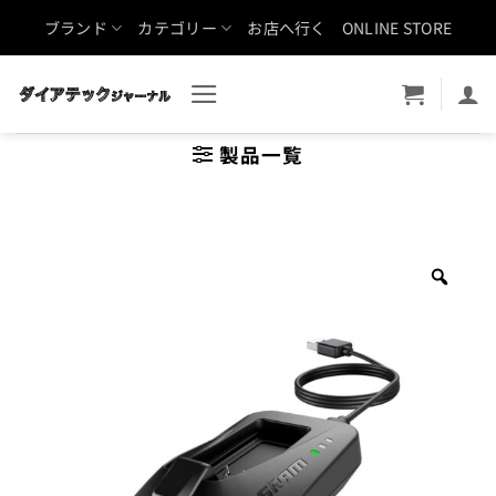
Skip
ブランド
カテゴリー
お店へ行く
ONLINE STORE
to
content
製品一覧
Zoo