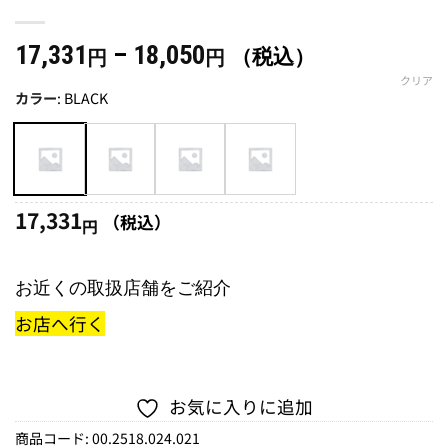
価
17,331
–
18,050
（税込）
円
円
格
クリア
カラー
:
BLACK
帯:
17,331
円
–
18,050
17,331
（税込）
円
円
お近くの取扱店舗をご紹介
お店へ行く
お気に入りに追加
商品コード:
00.2518.024.021