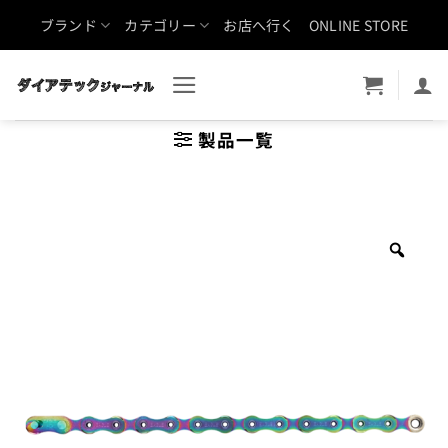
Skip
ブランド
カテゴリー
お店へ行く
ONLINE STORE
to
content
製品一覧
Zoo