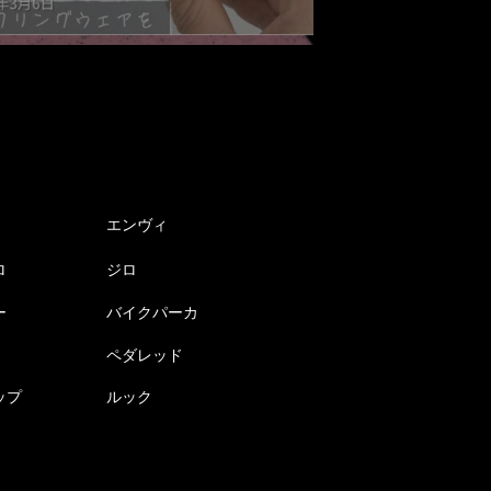
エンヴィ
ロ
ジロ
ー
バイクパーカ
ペダレッド
ップ
ルック