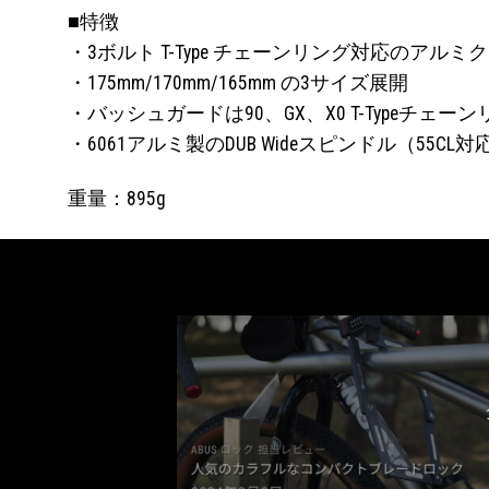
■特徴
・3ボルト T-Type チェーンリング対応のアル
・175mm/170mm/165mm の3サイズ展開
・バッシュガードは90、GX、X0 T-Typeチェー
・6061アルミ製のDUB Wideスピンドル（55CL対
重量：895g