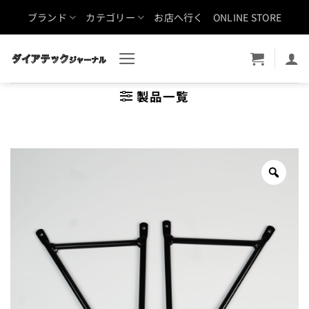
Skip
ブランド
カテゴリー
お店へ行く
ONLINE STORE
to
content
製品一覧
Zoo