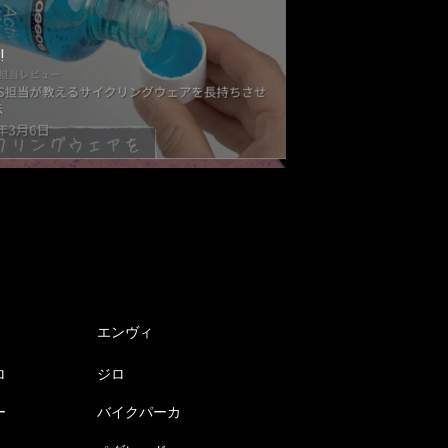
!
エンヴィ
ロ
ジロ
ー
バイクパーカ