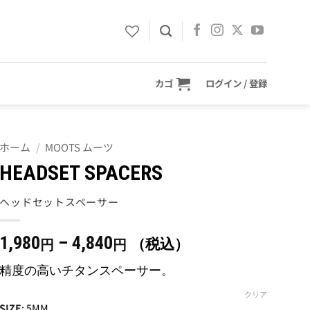
カゴ
ログイン / 登録
ホーム
/
MOOTS ムーツ
HEADSET SPACERS
ヘッドセットスペーサー
価
1,980
–
4,840
（税込）
円
円
格
精度の高いチタンスペーサー。
帯:
1,980
クリア
SIZE
:
5MM