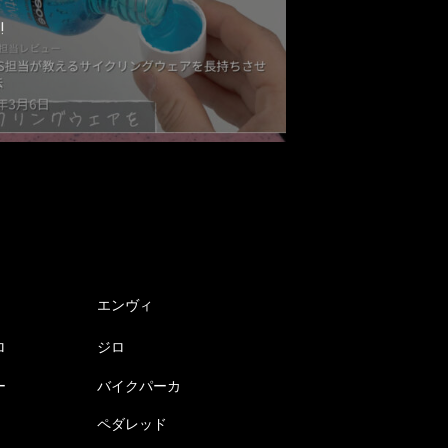
!
エンヴィ
ロ
ジロ
ー
バイクパーカ
ペダレッド