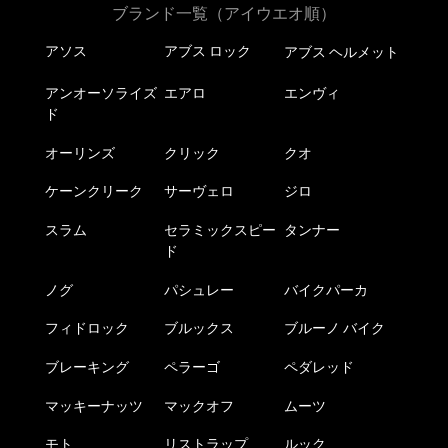
ブランド一覧（アイウエオ順）
アソス
アブス ロック
アブス ヘルメット
アンオーソライズ
エアロ
エンヴィ
ド
オーリンズ
クリック
クオ
ケーンクリーク
サーヴェロ
ジロ
スラム
セラミックスピー
タンナー
ド
ノグ
パシュレー
バイクパーカ
フィドロック
ブルックス
ブルーノ バイク
ブレーキング
ペラーゴ
ペダレッド
マッキーナッツ
マックオフ
ムーツ
モト
リストラップ
ルック