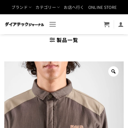
Skip
ブランド
カテゴリー
お店へ行く
ONLINE STORE
to
content
製品一覧
Zoo