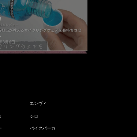
!
エンヴィ
ロ
ジロ
ー
バイクパーカ