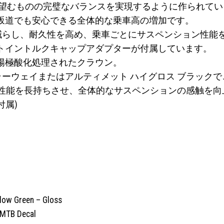
が本当に望むものの完璧なバランスを実現するように作られ
坂道でも安心できる全体的な乗車高の増加です。
on Lube は、摩擦を減らし、耐久性を高め、乗車ごとにサスペンショ
トイントルクキャップアダプターが付属しています。
陽極酸化処理されたクラウン。
カラーウェイまたはアルティメット ハイグロス ブラック
クの性能を長持ちさせ、全体的なサスペンションの感触を
付属)
adow Green – Gloss
-MTB Decal