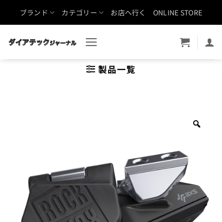
Skip
ブランド
カテゴリー
お店へ行く
ONLINE STORE
to
content
製品一覧
Zoo