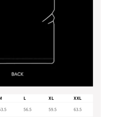
M
L
XL
XXL
53.5
56.5
59.5
63.5