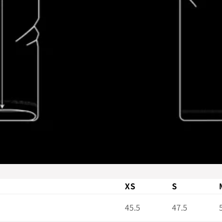
XS
S
45.5
47.5