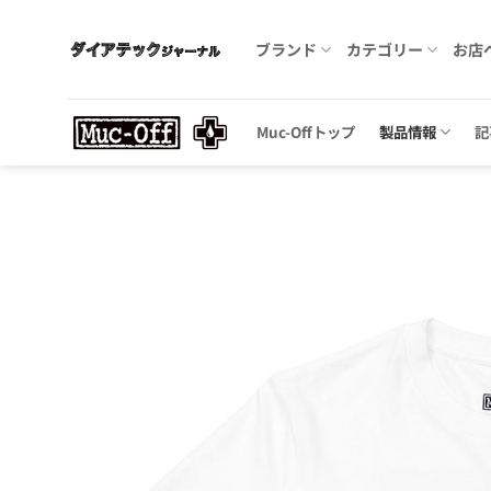
Skip
to
ブランド
カテゴリー
お店
content
Muc-Offトップ
製品情報
記