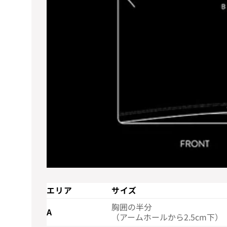
エリア
サイズ
胸囲の半分
A
（アームホールから2.5cm下）