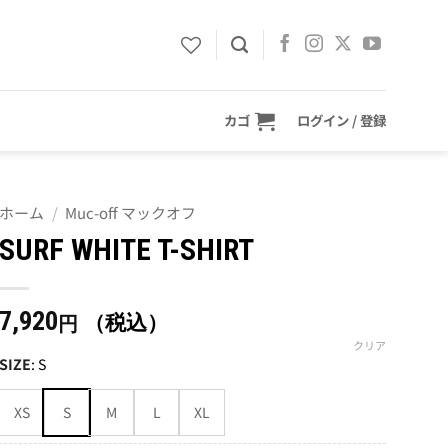
カゴ
ログイン / 登録
ホーム
/
Muc-off マックオフ
SURF WHITE T-SHIRT
7,920
（税込）
円
クリア
SIZE
:
S
XS
S
M
L
XL