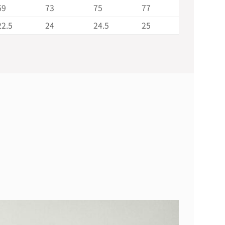
69
73
75
77
22.5
24
24.5
25