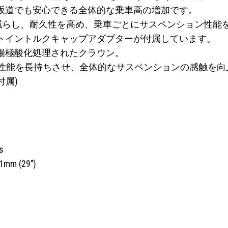
坂道でも安心できる全体的な乗車高の増加です。
on Lube は、摩擦を減らし、耐久性を高め、乗車ごとにサスペンショ
トイントルクキャップアダプターが付属しています。
陽極酸化処理されたクラウン。
クの性能を長持ちさせ、全体的なサスペンションの感触を
付属)
s
51mm (29″)