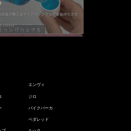
!
エンヴィ
ロ
ジロ
ー
バイクパーカ
ペダレッド
ップ
ルック