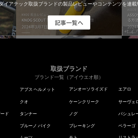
ダイアテック取扱ブランドの製品レビューやコンテンツを連載!
記事一覧へ
取扱ブランド
ブランド一覧（アイウエオ順）
アンオーソライズド
エアロ
アブス ヘルメット
クオ
ケーンクリーク
サーヴェ
ピード
タンナー
ノグ
パシュレ
ブルーノ バイク
ブレーキング
ペラーゴ
ムーツ
モト
リストラ