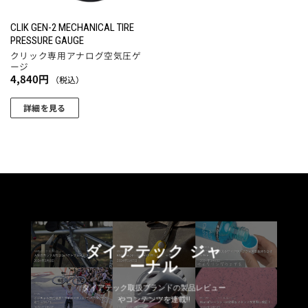
CLIK GEN-2 MECHANICAL TIRE
PRESSURE GAUGE
クリック専用アナログ空気圧ゲ
ージ
4,840
円
（税込）
詳細を見る
こ
の
商
品
に
は
複
数
ダイアテック ジャ
の
ーナル
バ
リ
ダイアテック取扱ブランドの製品レビュー
エ
やコンテンツを連載!!