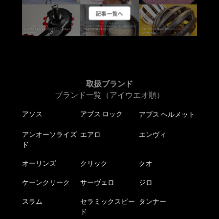
ー
記事一覧へ
シ
ョ
ン
が
あ
り
ま
取扱ブランド
す。
ブランド一覧（アイウエオ順）
オ
アソス
アブス ロック
アブス ヘルメット
プ
シ
アンオーソライズ
エアロ
エンヴィ
ョ
ド
ン
は
オーリンズ
クリック
クオ
商
ケーンクリーク
サーヴェロ
ジロ
品
ペ
スラム
セラミックスピー
タンナー
ー
ド
ジ