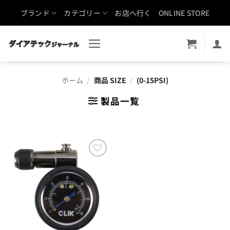
Skip
ブランド
カテゴリー
お店へ行く
ONLINE STORE
to
content
ホーム
/
商品 SIZE
/
(0-15PSI)
製品一覧
お気
に入
りに
追加