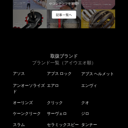
エ
エ
やコンテンツを連載!!
ー
ー
記事一覧へ
シ
シ
ョ
ョ
ン
ン
が
が
あ
あ
り
り
ま
ま
取扱ブランド
す。
す。
ブランド一覧（アイウエオ順）
オ
オ
アソス
アブス ロック
アブス ヘルメット
プ
プ
シ
シ
アンオーソライズ
エアロ
エンヴィ
ョ
ョ
ド
ン
ン
は
は
オーリンズ
クリック
クオ
商
商
ケーンクリーク
サーヴェロ
ジロ
品
品
ペ
ペ
スラム
セラミックスピー
タンナー