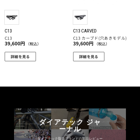
C13
C13 CARVED
C13
C13 カーブド(穴あきモデル)
39,600
円
39,600
円
（税込）
（税込）
詳細を見る
詳細を見る
こ
こ
の
の
商
商
品
品
に
に
は
は
複
複
数
数
ダイアテック ジャ
の
の
ーナル
バ
バ
リ
リ
ダイアテック取扱ブランドの製品レビュー