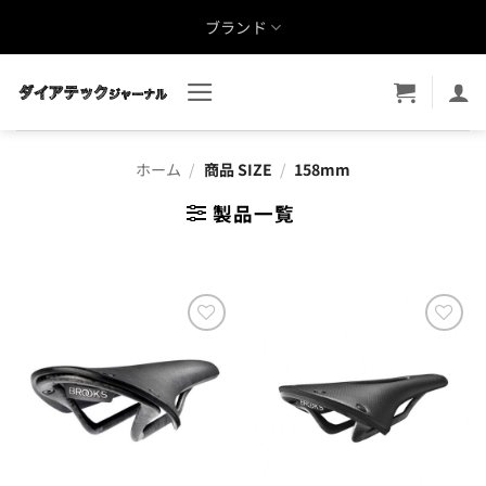
Skip
ブランド
to
content
ホーム
/
商品 SIZE
/
158mm
製品一覧
お気
お気
に入
に入
りに
りに
追加
追加