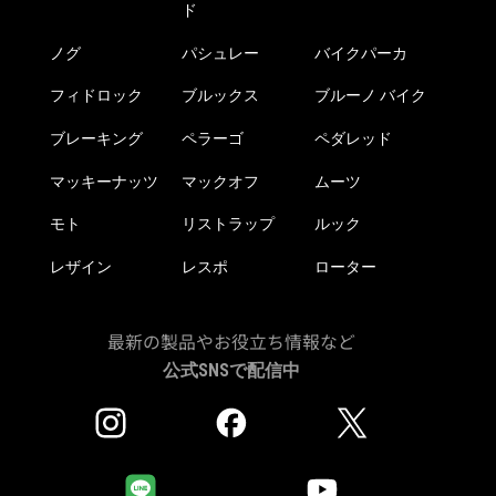
ー
ー
ド
ジ
ジ
か
か
ノグ
パシュレー
バイクパーカ
ら
ら
フィドロック
ブルックス
ブルーノ バイク
選
選
択
択
ブレーキング
ペラーゴ
ペダレッド
で
で
き
き
マッキーナッツ
マックオフ
ムーツ
ま
ま
モト
リストラップ
ルック
す
す
レザイン
レスポ
ローター
最新の製品やお役立ち情報など
公式SNSで配信中