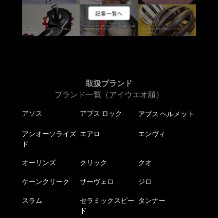
ー
記事一覧へ
シ
ョ
ン
が
あ
り
ま
取扱ブランド
す。
ブランド一覧（アイウエオ順）
オ
アソス
アブス ロック
アブス ヘルメット
プ
シ
アンオーソライズ
エアロ
エンヴィ
ョ
ド
ン
は
オーリンズ
クリック
クオ
商
ケーンクリーク
サーヴェロ
ジロ
品
ペ
スラム
セラミックスピー
タンナー
ー
ド
ジ