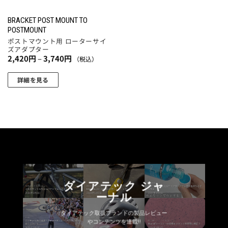
BRACKET POST MOUNT TO
POSTMOUNT
ポストマウント用 ローターサイ
ズアダプター
価
2,420
円
–
3,740
円
（税込）
格
帯:
2,420
詳細を見る
円
こ
–
3,740
の
円
商
品
に
は
複
数
ダイアテック ジャ
の
ーナル
バ
リ
ダイアテック取扱ブランドの製品レビュー
エ
やコンテンツを連載!!