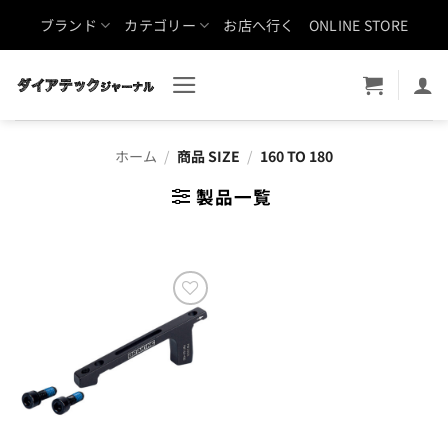
Skip
ブランド
カテゴリー
お店へ行く
ONLINE STORE
to
content
ホーム
/
商品 SIZE
/
160 TO 180
製品一覧
お気
に入
りに
追加