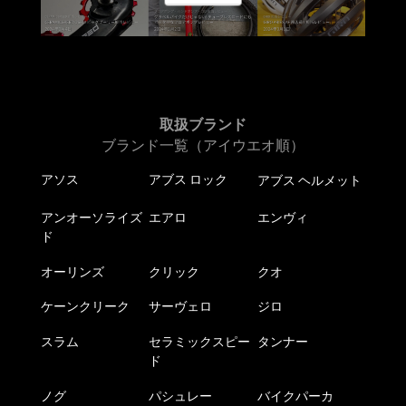
ョ
ン
が
あ
り
ま
取扱ブランド
す。
ブランド一覧（アイウエオ順）
オ
アソス
アブス ロック
アブス ヘルメット
プ
シ
アンオーソライズ
エアロ
エンヴィ
ョ
ド
ン
は
オーリンズ
クリック
クオ
商
ケーンクリーク
サーヴェロ
ジロ
品
ペ
スラム
セラミックスピー
タンナー
ー
ド
ジ
か
ノグ
パシュレー
バイクパーカ