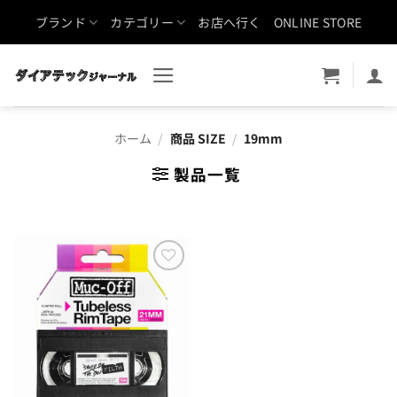
Skip
ブランド
カテゴリー
お店へ行く
ONLINE STORE
to
content
ホーム
/
商品 SIZE
/
19mm
製品一覧
お気
に入
りに
追加