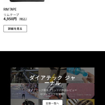
RIM TAPE
リムテープ
4,950
円
（税込）
詳細を見る
こ
の
商
品
に
は
複
数
ダイアテック ジャ
の
ーナル
バ
リ
ダイアテック取扱ブランドの製品レビュー
エ
やコンテンツを連載!!
ー
記事一覧へ
シ