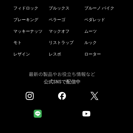
ら
フィドロック
ブルックス
ブルーノ バイク
選
択
ブレーキング
ペラーゴ
ペダレッド
で
き
マッキーナッツ
マックオフ
ムーツ
ま
モト
リストラップ
ルック
す
レザイン
レスポ
ローター
最新の製品やお役立ち情報など
公式SNSで配信中