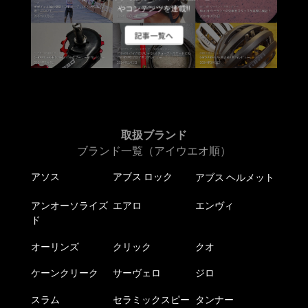
エ
やコンテンツを連載!!
ー
記事一覧へ
シ
ョ
ン
が
あ
り
ま
取扱ブランド
す。
ブランド一覧（アイウエオ順）
オ
アソス
アブス ロック
アブス ヘルメット
プ
シ
アンオーソライズ
エアロ
エンヴィ
ョ
ド
ン
は
オーリンズ
クリック
クオ
商
ケーンクリーク
サーヴェロ
ジロ
品
ペ
スラム
セラミックスピー
タンナー