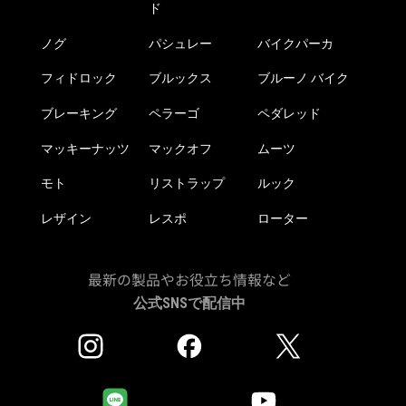
ー
ド
ジ
か
ノグ
パシュレー
バイクパーカ
ら
フィドロック
ブルックス
ブルーノ バイク
選
択
ブレーキング
ペラーゴ
ペダレッド
で
き
マッキーナッツ
マックオフ
ムーツ
ま
モト
リストラップ
ルック
す
レザイン
レスポ
ローター
最新の製品やお役立ち情報など
公式SNSで配信中