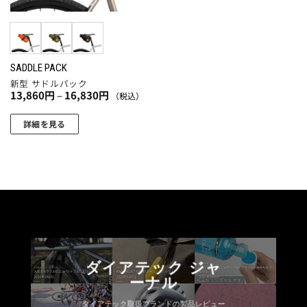
SADDLE PACK
新型 サドルパック
価
13,860
円
–
16,830
円
（税込）
格
帯:
13,860
詳細を見る
円
こ
–
16,830
の
円
商
品
に
は
複
数
ダイアテック ジャ
の
ーナル
バ
リ
ダイアテック取扱ブランドの製品レビュー