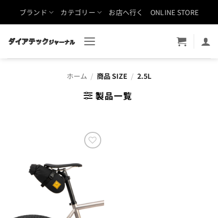
Skip
ブランド
カテゴリー
お店へ行く
ONLINE STORE
to
content
ホーム
/
商品 SIZE
/
2.5L
製品一覧
お気
に入
りに
追加