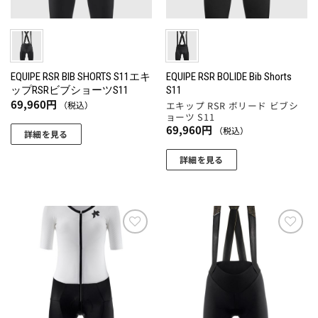
エ
ー
リ
ジ
ー
ジ
エ
か
シ
か
ー
ら
ョ
ら
シ
選
ン
選
ョ
EQUIPE RSR BIB SHORTS S11エキ
EQUIPE RSR BOLIDE Bib Shorts
択
が
ップRSRビブショーツS11
S11
択
ン
で
あ
69,960
円
（税込）
エキップ RSR ボリード ビブシ
で
が
き
ョーツ S11
り
き
あ
ま
69,960
円
（税込）
ま
詳細を見る
ま
り
す
す。
こ
す
ま
詳細を見る
オ
の
す。
こ
プ
商
オ
の
シ
品
プ
商
ョ
に
シ
品
ン
は
ョ
に
お気
お気
は
複
ン
に入
に入
は
商
数
りに
りに
は
複
追加
追加
品
の
商
数
ペ
バ
品
の
ー
リ