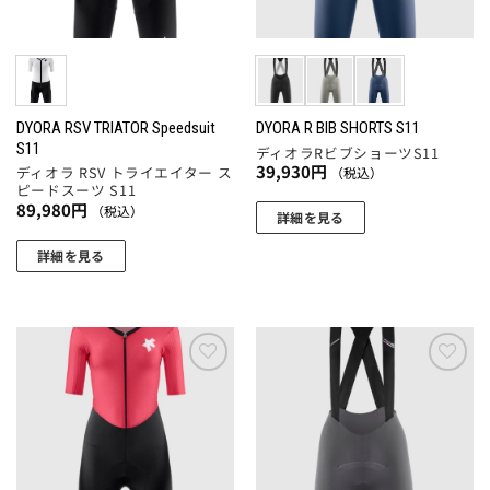
バ
バ
品
品
リ
リ
ペ
ペ
エ
エ
ー
ー
ー
ー
ジ
ジ
シ
シ
か
か
ョ
ョ
DYORA RSV TRIATOR Speedsuit
DYORA R BIB SHORTS S11
ら
ら
S11
ディオラRビブショーツS11
ン
ン
選
選
39,930
円
ディオラ RSV トライエイター ス
（税込）
が
が
択
択
ピードスーツ S11
あ
あ
89,980
円
（税込）
で
で
詳細を見る
り
り
き
き
こ
ま
ま
詳細を見る
ま
ま
の
す。
す。
こ
す
す
商
オ
オ
の
品
プ
プ
商
に
シ
シ
品
は
ョ
ョ
に
お気
お気
複
ン
ン
に入
に入
は
数
りに
りに
は
は
複
追加
追加
の
商
商
数
バ
品
品
の