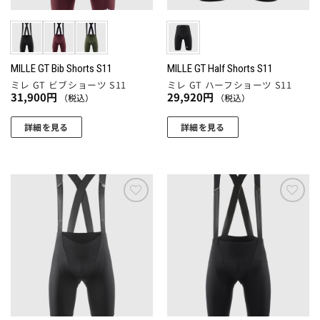
リ
リ
エ
エ
ー
ー
シ
シ
ョ
ョ
MILLE GT Bib Shorts S11
MILLE GT Half Shorts S11
ミレ GT ビブショーツ S11
ミレ GT ハーフショーツ S11
ン
ン
31,900
円
29,920
円
（税込）
（税込）
が
が
あ
あ
詳細を見る
詳細を見る
り
り
こ
こ
ま
ま
の
の
す。
す。
商
商
オ
オ
品
品
プ
プ
に
に
お気
お気
シ
シ
に入
に入
は
は
ョ
ョ
りに
りに
複
複
追加
追加
ン
ン
数
数
は
は
の
の
商
商
バ
バ
品
品
リ
リ
ペ
ペ