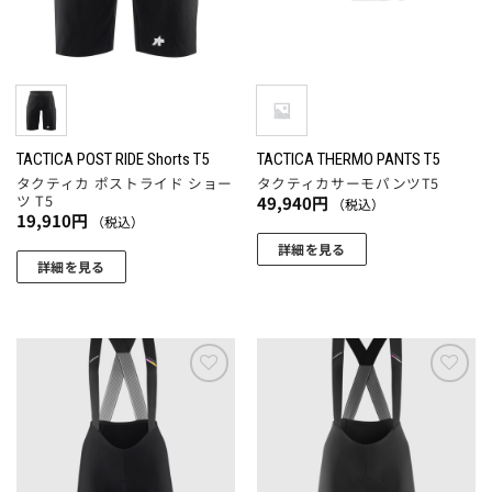
品
品
の
リ
ペ
ペ
バ
エ
ー
ー
リ
ー
ジ
ジ
エ
シ
か
か
ー
ョ
ら
ら
シ
ン
選
選
ョ
TACTICA POST RIDE Shorts T5
TACTICA THERMO PANTS T5
が
択
択
タクティカ ポストライド ショー
タクティカサーモパンツT5
ン
あ
ツ T5
49,940
円
（税込）
で
で
が
19,910
円
り
（税込）
き
き
あ
ま
詳細を見る
ま
ま
り
詳細を見る
す。
こ
す
す
ま
こ
オ
の
す。
の
プ
商
オ
商
シ
品
プ
品
ョ
に
シ
に
ン
お気
お気
は
ョ
に入
に入
は
は
複
りに
りに
ン
複
商
追加
追加
数
は
数
品
の
商