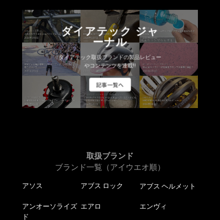
の
商
品
の
バ
品
ペ
バ
リ
ペ
ー
ダイアテック ジャ
リ
エ
ー
ジ
ーナル
エ
ー
ジ
か
ー
シ
ダイアテック取扱ブランドの製品レビュー
か
ら
シ
やコンテンツを連載!!
ョ
ら
選
ョ
ン
選
択
記事一覧へ
ン
が
択
で
が
あ
で
き
あ
り
き
ま
り
ま
ま
す
ま
す。
す
す。
オ
オ
取扱ブランド
プ
プ
ブランド一覧（アイウエオ順）
シ
シ
ョ
アソス
アブス ロック
アブス ヘルメット
ョ
ン
ン
は
アンオーソライズ
エアロ
エンヴィ
は
商
ド