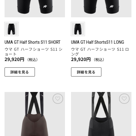
の
ー
リ
ペ
バ
ジ
エ
ー
リ
か
ー
ジ
エ
ら
シ
か
ー
選
ョ
ら
シ
択
ン
選
ョ
UMA GT Half Shorts S11 SHORT
UMA GT Half ShortsS11 LONG
で
が
択
ウマ GT ハーフショーツ S11 シ
ウマ GT ハーフショーツ S11 ロ
ン
き
あ
ョート
ング
で
が
ま
29,920
円
29,920
円
り
（税込）
（税込）
き
あ
す
ま
ま
り
詳細を見る
詳細を見る
す。
す
ま
こ
こ
オ
す。
の
の
プ
オ
商
商
シ
プ
品
品
ョ
シ
に
に
ン
お気
お気
ョ
に入
に入
は
は
は
りに
りに
ン
複
複
商
追加
追加
は
数
数
品
商
の
の