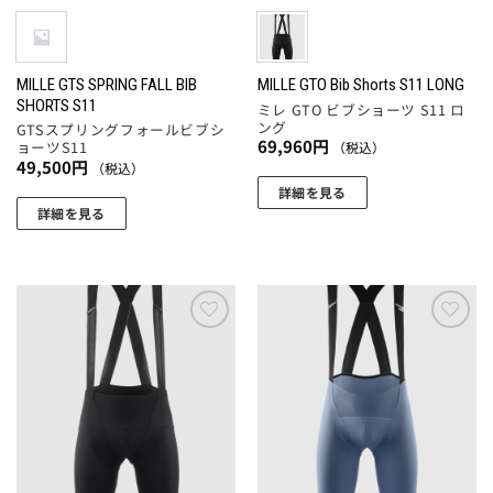
エ
エ
ー
ー
ー
ー
ジ
ジ
シ
シ
か
か
ョ
ョ
MILLE GTS SPRING FALL BIB
MILLE GTO Bib Shorts S11 LONG
ら
ら
SHORTS S11
ミレ GTO ビブショーツ S11 ロ
ン
ン
選
選
ング
GTSスプリングフォールビブシ
が
が
択
択
69,960
円
ョーツS11
（税込）
あ
あ
49,500
円
（税込）
で
で
り
り
詳細を見る
き
き
ま
ま
詳細を見る
ま
ま
こ
す。
す。
こ
す
す
の
オ
オ
の
商
プ
プ
商
品
シ
シ
品
に
ョ
ョ
に
お気
お気
は
ン
ン
に入
に入
は
複
りに
りに
は
は
複
数
追加
追加
商
商
数
の
品
品
の
バ
ペ
ペ
バ
リ
ー
ー