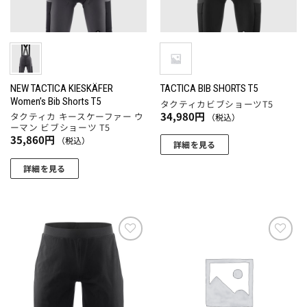
ペ
ペ
バ
バ
ー
ー
リ
リ
ジ
ジ
エ
エ
か
か
ー
ー
ら
ら
シ
シ
選
選
ョ
ョ
NEW TACTICA KIESKÄFER
TACTICA BIB SHORTS T5
Women’s Bib Shorts T5
択
択
タクティカビブショーツT5
ン
ン
34,980
円
タクティカ キースケーファー ウ
（税込）
で
で
が
が
ーマン ビブショーツ T5
き
き
あ
あ
35,860
円
（税込）
詳細を見る
ま
ま
り
り
こ
す
す
ま
ま
詳細を見る
の
す。
す。
こ
商
オ
オ
の
品
プ
プ
商
に
シ
シ
品
は
ョ
ョ
に
お気
お気
複
ン
ン
に入
に入
は
数
りに
りに
は
は
複
追加
追加
の
商
商
数
バ