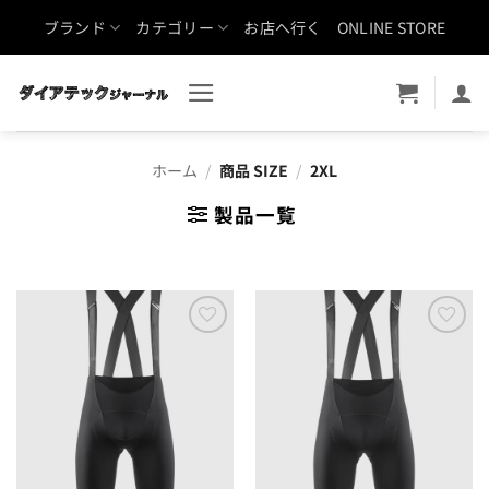
Skip
ブランド
カテゴリー
お店へ行く
ONLINE STORE
to
content
ホーム
/
商品 SIZE
/
2XL
製品一覧
お気
お気
に入
に入
りに
りに
追加
追加