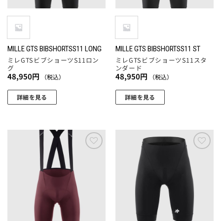
MILLE GTS BIBSHORTSS11 LONG
MILLE GTS BIBSHORTSS11 ST
ミレGTSビブショーツS11ロン
ミレGTSビブショーツS11スタ
グ
ンダード
48,950
円
48,950
円
（税込）
（税込）
詳細を見る
詳細を見る
こ
こ
の
の
商
商
品
品
に
に
お気
お気
に入
に入
は
は
りに
りに
複
複
追加
追加
数
数
の
の
バ
バ