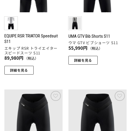
ペ
バ
ジ
エ
ー
リ
か
ー
ジ
エ
ら
シ
か
ー
選
ョ
ら
シ
択
ン
選
ョ
EQUIPE RSR TRIATOR Speedsuit
UMA GTV Bib Shorts S11
で
が
S11
択
ウマ GTV ビブショーツ S11
ン
き
あ
55,990
円
エキップ RSR トライエイター
（税込）
で
が
ま
り
スピードスーツ S11
き
あ
89,980
円
（税込）
す
ま
詳細を見る
ま
り
す。
こ
す
ま
詳細を見る
オ
の
す。
こ
プ
商
オ
の
シ
品
プ
商
ョ
に
シ
品
ン
は
ョ
に
お気
お気
は
複
ン
に入
に入
は
商
数
りに
りに
は
複
追加
追加
品
の
商
数
ペ
バ
品