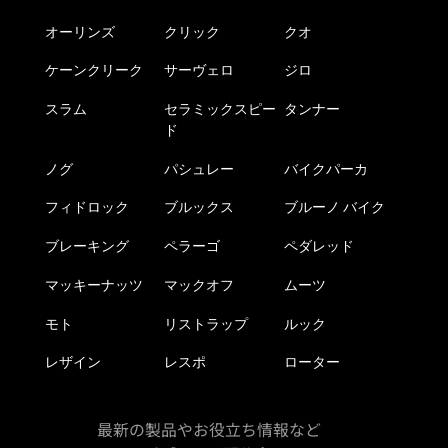
商
品
品
オーリンズ
クリック
クオ
ペ
ペ
ー
ケーンクリーク
サーヴェロ
ジロ
ー
ジ
ジ
か
スラム
セラミックスピー
タンナー
か
ら
ド
ら
選
選
ノグ
パシュレー
バイクパーカ
択
択
で
フィドロック
ブルックス
ブルーノ バイク
で
き
き
ま
ブレーキング
ペラーゴ
ペダレッド
ま
す
す
マッキーナッツ
マックオフ
ムーツ
モト
リストラップ
ルック
レザイン
レスポ
ローター
最新の製品やお役立ち情報など