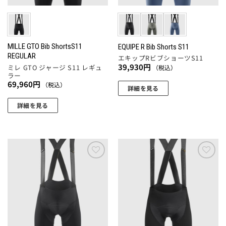
リ
エ
ジ
ジ
エ
ー
か
か
ー
シ
ら
ら
シ
ョ
選
選
ョ
MILLE GTO Bib ShortsS11
EQUIPE R Bib Shorts S11
ン
REGULAR
択
択
エキップRビブショーツS11
ン
が
39,930
円
ミレ GTO ジャージ S11 レギュ
（税込）
で
で
が
あ
ラー
き
き
あ
り
69,960
円
（税込）
詳細を見る
ま
ま
り
ま
こ
す
す
ま
詳細を見る
す。
の
す。
こ
オ
商
オ
の
プ
品
プ
商
シ
に
シ
品
ョ
は
ョ
に
ン
お気
お気
複
ン
に入
に入
は
は
数
りに
りに
は
複
商
追加
追加
の
商
数
品
バ
品
の
ペ
リ
ペ
バ
ー