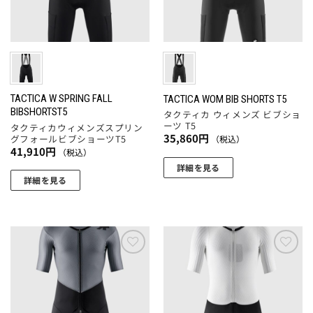
の
ペ
バ
品
バ
ー
リ
ペ
リ
ジ
エ
ー
エ
か
ー
ジ
ー
ら
シ
か
シ
選
ョ
ら
ョ
TACTICA W SPRING FALL
TACTICA WOM BIB SHORTS T5
択
ン
選
BIBSHORTST5
タクティカ ウィメンズ ビブショ
ン
で
が
択
ーツ T5
タクティカウィメンズスプリン
が
き
あ
35,860
円
グフォールビブショーツT5
（税込）
で
あ
ま
41,910
円
り
（税込）
き
り
す
ま
詳細を見る
ま
ま
詳細を見る
す。
こ
す
す。
こ
オ
の
オ
の
プ
商
プ
商
シ
品
シ
品
ョ
に
ョ
に
ン
お気
お気
は
ン
に入
に入
は
は
複
りに
りに
は
複
商
数
追加
追加
商
数