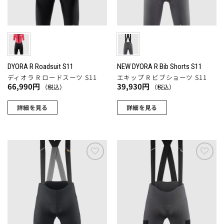
リ
ペ
ペ
バ
エ
ー
ー
リ
ー
ジ
ジ
エ
シ
か
か
ー
ョ
ら
ら
シ
ン
選
選
ョ
DYORA R Roadsuit S11
NEW DYORA R Bib Shorts S11
が
択
択
ディオラ R ロードスーツ S11
エキップ R ビブショーツ S11
ン
あ
66,990
円
39,930
円
（税込）
（税込）
で
で
が
り
き
き
あ
ま
詳細を見る
詳細を見る
ま
ま
り
す。
こ
こ
す
す
ま
オ
の
の
す。
プ
商
商
オ
シ
品
品
プ
ョ
に
に
お気
お気
シ
ン
に入
に入
は
は
ョ
りに
りに
は
複
複
追加
追加
ン
商
数
数
は
品
の
の
商
ペ
バ
バ