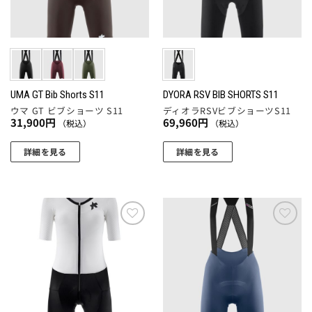
ペ
品
バ
バ
ー
ペ
リ
リ
ジ
ー
エ
エ
か
ジ
ー
ー
ら
か
シ
シ
選
ら
ョ
ョ
UMA GT Bib Shorts S11
DYORA RSV BIB SHORTS S11
択
選
ウマ GT ビブショーツ S11
ディオラRSVビブショーツS11
ン
ン
で
択
31,900
円
69,960
円
（税込）
（税込）
が
が
き
で
あ
あ
ま
詳細を見る
詳細を見る
き
り
り
す
ま
こ
こ
ま
ま
す
の
の
す。
す。
商
商
オ
オ
品
品
プ
プ
に
に
お気
お気
シ
シ
に入
に入
は
は
ョ
ョ
りに
りに
複
複
追加
追加
ン
ン
数
数
は
は
の
の
商
商