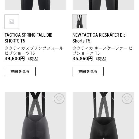
品
ー
リ
リ
ペ
ジ
エ
エ
ー
か
ー
ー
ジ
ら
シ
シ
か
選
ョ
ョ
TACTICA SPRING FALL BIB
NEW TACTICA KIESKÄFER Bib
ら
SHORTS T5
Shorts T5
択
ン
ン
選
タクティカスプリングフォール
タクティカ キースケーファー ビ
で
が
が
択
ビブショーツT5
ブショーツ T5
き
あ
あ
39,600
円
35,860
円
（税込）
（税込）
で
ま
り
り
き
す
ま
ま
詳細を見る
詳細を見る
ま
す。
す。
こ
こ
す
オ
オ
の
の
プ
プ
商
商
シ
シ
品
品
ョ
ョ
に
に
お気
お気
ン
ン
に入
に入
は
は
りに
りに
は
は
複
複
追加
追加
商
商
数
数
品
品
の
の