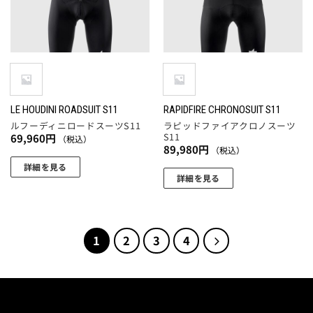
品
の
品
の
ペ
バ
ペ
バ
ー
リ
ー
リ
ジ
エ
ジ
エ
か
ー
か
ー
ら
シ
ら
シ
選
ョ
選
ョ
LE HOUDINI ROADSUIT S11
RAPIDFIRE CHRONOSUIT S11
択
ン
択
ルフーディニロードスーツS11
ラピッドファイアクロノスーツ
ン
で
が
S11
69,960
円
（税込）
で
が
き
あ
89,980
円
（税込）
き
あ
ま
り
詳細を見る
ま
り
す
ま
詳細を見る
こ
す
ま
す。
こ
の
す。
オ
の
商
オ
プ
商
品
プ
1
2
3
4
シ
品
に
シ
ョ
に
は
ョ
ン
は
複
ン
は
複
数
は
商
数