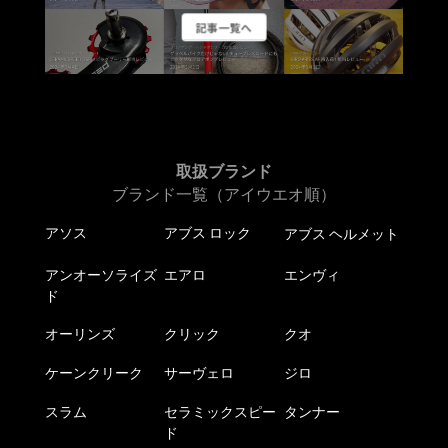
ー
記事一覧へ
シ
ョ
ン
が
あ
り
ま
取扱ブランド
す。
ブランド一覧（アイウエオ順）
オ
アソス
アブス ロック
アブス ヘルメット
プ
シ
アンオーソライズ
エアロ
エンヴィ
ョ
ド
ン
は
オーリンズ
クリック
クオ
商
ケーンクリーク
サーヴェロ
ジロ
品
ペ
スラム
セラミックスピー
タンナー
ー
ド
ジ