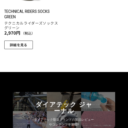
TECHNICAL RIDERS SOCKS
GREEN
テクニカルライダーズソックス
グリーン
2,970
円
（税込）
詳細を見る
こ
の
商
品
に
は
複
数
ダイアテック ジャ
の
ーナル
バ
リ
ダイアテック取扱ブランドの製品レビュー
エ
やコンテンツを連載!!