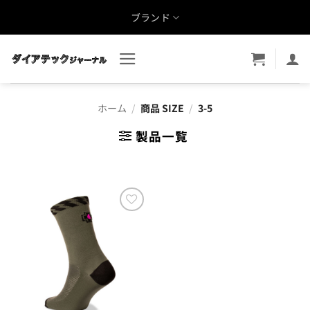
Skip
ブランド
to
content
ホーム
/
商品 SIZE
/
3-5
製品一覧
お気
に入
りに
追加