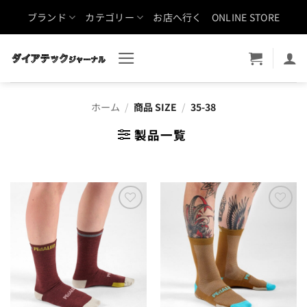
Skip
ブランド
カテゴリー
お店へ行く
ONLINE STORE
to
content
ホーム
/
商品 SIZE
/
35-38
製品一覧
お気
お気
に入
に入
りに
りに
追加
追加