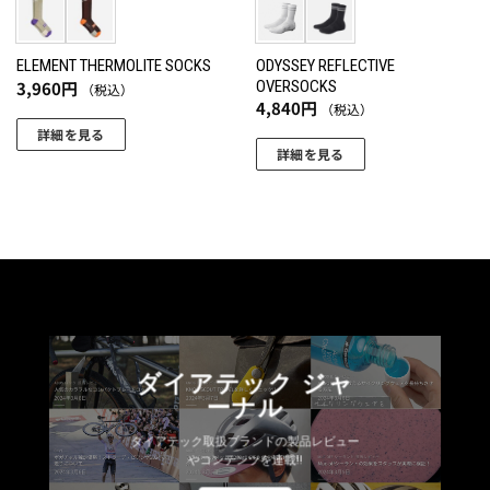
ー
ー
シ
シ
ョ
ョ
ODYSSEY REFLECTIVE
ELEMENT THERMOLITE SOCKS
3,960
円
OVERSOCKS
（税込）
ン
ン
4,840
円
（税込）
が
が
詳細を見る
あ
あ
詳細を見る
こ
り
り
こ
の
ま
ま
の
商
す。
す。
商
品
オ
オ
品
に
プ
プ
に
は
シ
シ
は
複
ョ
ョ
複
数
ン
ン
数
の
は
は
ダイアテック ジャ
の
バ
商
商
ーナル
バ
リ
品
品
リ
エ
ペ
ペ
ダイアテック取扱ブランドの製品レビュー
エ
ー
やコンテンツを連載!!
ー
ー
ー
シ