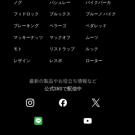
か
ノグ
パシュレー
バイクパーカ
ら
ら
選
フィドロック
ブルックス
ブルーノ バイク
選
択
択
で
ブレーキング
ペラーゴ
ペダレッド
で
き
き
マッキーナッツ
マックオフ
ムーツ
ま
ま
す
モト
リストラップ
ルック
す
レザイン
レスポ
ローター
最新の製品やお役立ち情報など
公式SNSで配信中