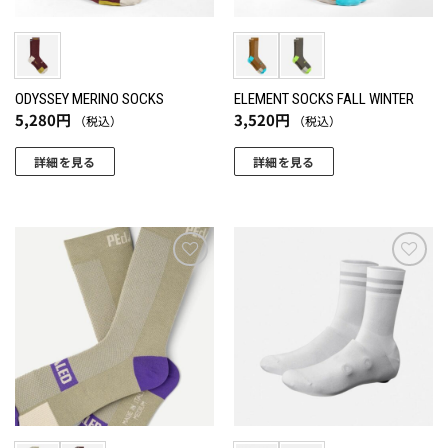
ODYSSEY MERINO SOCKS
ELEMENT SOCKS FALL WINTER
5,280
円
3,520
円
（税込）
（税込）
詳細を見る
詳細を見る
こ
こ
の
の
商
商
品
品
に
に
お気
お気
に入
に入
は
は
りに
りに
複
複
追加
追加
数
数
の
の
バ
バ
リ
リ
エ
エ