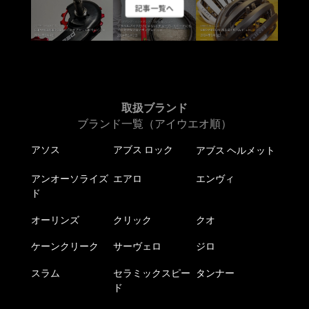
ジ
ジ
記事一覧へ
シ
ョ
か
か
ョ
ン
ら
ら
ン
が
選
選
が
あ
択
択
あ
り
で
で
り
ま
き
き
ま
取扱ブランド
す。
ま
ま
す。
ブランド一覧（アイウエオ順）
オ
す
す
オ
プ
アソス
アブス ロック
アブス ヘルメット
プ
シ
シ
ョ
アンオーソライズ
エアロ
エンヴィ
ョ
ン
ド
ン
は
は
オーリンズ
クリック
クオ
商
商
品
ケーンクリーク
サーヴェロ
ジロ
品
ペ
ペ
ー
スラム
セラミックスピー
タンナー
ー
ジ
ド
ジ
か