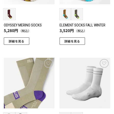
ODYSSEY MERINO SOCKS
ELEMENT SOCKS FALL WINTER
5,280
円
3,520
円
（税込）
（税込）
詳細を見る
詳細を見る
こ
こ
の
の
商
商
品
品
に
に
お気
お気
に入
に入
は
は
りに
りに
複
複
追加
追加
数
数
の
の
バ
バ
リ
リ
エ
エ