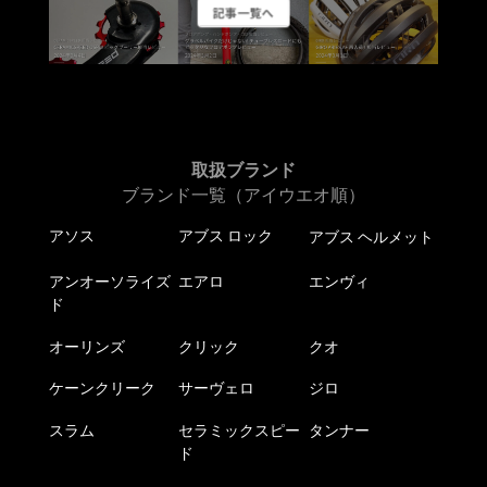
ジ
ジ
記事一覧へ
シ
ョ
か
か
ョ
ン
ら
ら
ン
が
選
選
が
あ
択
択
あ
り
で
で
り
ま
き
き
ま
取扱ブランド
す。
ま
ま
す。
ブランド一覧（アイウエオ順）
オ
す
す
オ
プ
アソス
アブス ロック
アブス ヘルメット
プ
シ
シ
ョ
アンオーソライズ
エアロ
エンヴィ
ョ
ン
ド
ン
は
は
オーリンズ
クリック
クオ
商
商
品
ケーンクリーク
サーヴェロ
ジロ
品
ペ
ペ
ー
スラム
セラミックスピー
タンナー
ー
ジ
ド
ジ
か