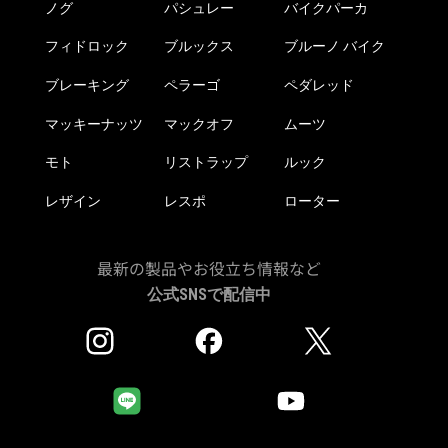
か
ノグ
パシュレー
バイクパーカ
ら
ら
選
フィドロック
ブルックス
ブルーノ バイク
選
択
択
で
ブレーキング
ペラーゴ
ペダレッド
で
き
き
マッキーナッツ
マックオフ
ムーツ
ま
ま
す
モト
リストラップ
ルック
す
レザイン
レスポ
ローター
最新の製品やお役立ち情報など
公式SNSで配信中