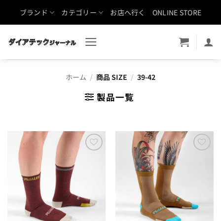
Skip
ブランド
カテゴリー
お店へ行く
ONLINE STORE
to
content
ホーム
/
商品 SIZE
/
39-42
製品一覧
お気
お気
に入
に入
りに
りに
追加
追加