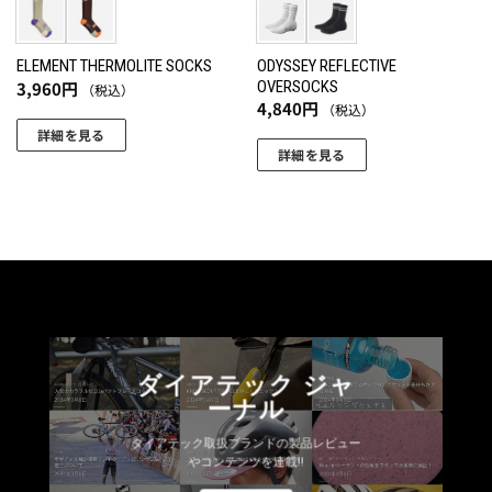
ー
ー
シ
シ
ョ
ョ
ODYSSEY REFLECTIVE
ELEMENT THERMOLITE SOCKS
3,960
円
OVERSOCKS
（税込）
ン
ン
4,840
円
（税込）
が
が
詳細を見る
あ
あ
詳細を見る
こ
り
り
こ
の
ま
ま
の
商
す。
す。
商
品
オ
オ
品
に
プ
プ
に
は
シ
シ
は
複
ョ
ョ
複
数
ン
ン
数
の
は
は
ダイアテック ジャ
の
バ
商
商
ーナル
バ
リ
品
品
リ
エ
ペ
ペ
ダイアテック取扱ブランドの製品レビュー
エ
ー
やコンテンツを連載!!
ー
ー
ー
シ