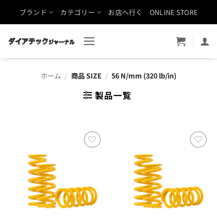
Skip
ブランド
カテゴリー
お店へ行く
ONLINE STORE
to
content
ホーム
/
商品 SIZE
/
56 N/mm (320 lb/in)
製品一覧
お気
お気
に入
に入
りに
りに
追加
追加