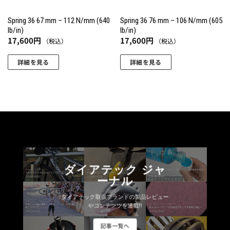
Spring 36 67 mm – 112 N/mm (640
Spring 36 76 mm – 106 N/mm (605
lb/in)
lb/in)
17,600
円
17,600
円
（税込）
（税込）
詳細を見る
詳細を見る
こ
こ
の
の
商
商
品
品
に
に
は
は
複
複
数
数
ダイアテック ジャ
の
の
ーナル
バ
バ
リ
リ
ダイアテック取扱ブランドの製品レビュー
エ
エ
やコンテンツを連載!!
ー
ー
記事一覧へ
シ
シ