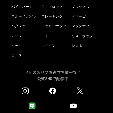
ら
ら
バイクパーカ
フィドロック
ブルックス
選
選
択
択
ブルーノ バイク
ブレーキング
ペラーゴ
で
で
き
き
ペダレッド
マッキーナッツ
マックオフ
ま
ま
ムーツ
モト
リストラップ
す
す
ルック
レザイン
レスポ
ローター
最新の製品やお役立ち情報など
公式SNSで配信中