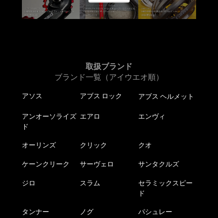
ョ
ョ
ン
ン
が
が
あ
あ
り
り
ま
ま
取扱ブランド
す。
す。
ブランド一覧（アイウエオ順）
オ
オ
アソス
アブス ロック
アブス ヘルメット
プ
プ
シ
シ
アンオーソライズ
エアロ
エンヴィ
ョ
ョ
ド
ン
ン
は
は
オーリンズ
クリック
クオ
商
商
ケーンクリーク
サーヴェロ
サンタクルズ
品
品
ペ
ペ
ジロ
スラム
セラミックスピー
ー
ー
ド
ジ
ジ
か
か
タンナー
ノグ
パシュレー