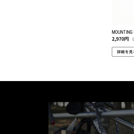
MOUNTING
2,970
円
詳細を見
こ
の
商
品
に
は
複
数
の
バ