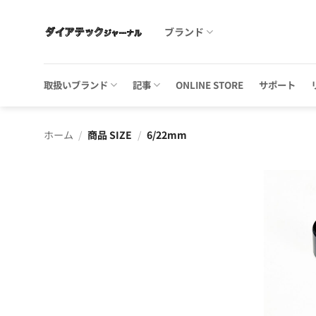
Skip
to
ブランド
content
取扱いブランド
記事
ONLINE STORE
サポート
ホーム
/
商品 SIZE
/
6/22mm