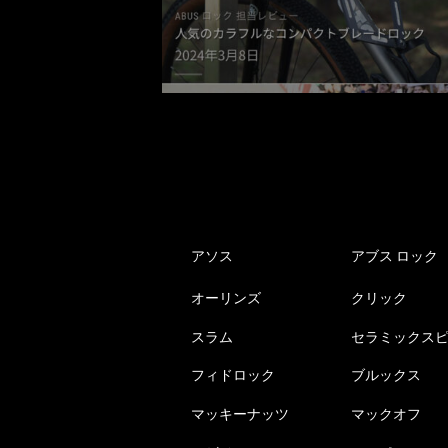
リ
エ
ー
シ
ョ
ン
が
あ
り
ま
す。
アソス
アブス ロック
オ
オーリンズ
クリック
プ
シ
スラム
セラミックス
ョ
ン
フィドロック
ブルックス
は
マッキーナッツ
マックオフ
商