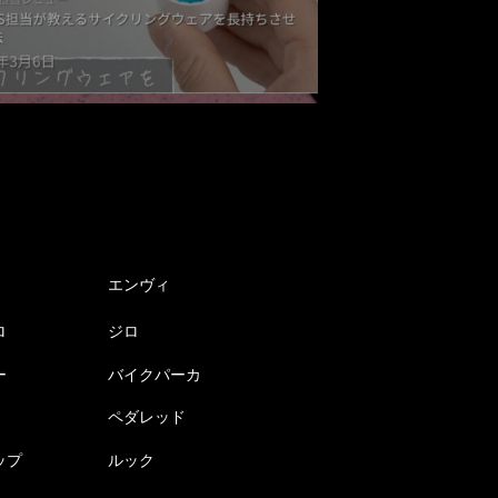
エンヴィ
ロ
ジロ
ー
バイクパーカ
ペダレッド
ップ
ルック