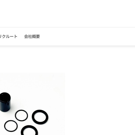
リクルート
会社概要
お気
に入
りに
追加