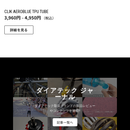
CLIK AEROBLUE TPU TUBE
価
3,960
円
–
4,950
円
（税込）
格
帯:
3,960
詳細を見る
円
こ
–
4,950
の
円
商
品
に
は
複
数
ダイアテック ジャ
の
ーナル
バ
リ
ダイアテック取扱ブランドの製品レビュー
エ
やコンテンツを連載!!
ー
記事一覧へ
シ