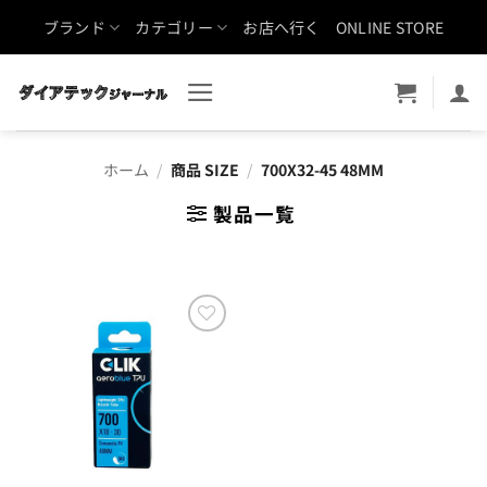
Skip
ブランド
カテゴリー
お店へ行く
ONLINE STORE
to
content
ホーム
/
商品 SIZE
/
700X32-45 48MM
製品一覧
お気
に入
りに
追加