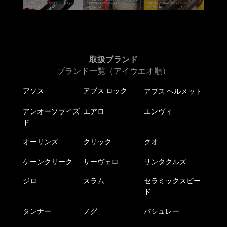
ョ
ン
が
あ
り
ま
取扱ブランド
す。
ブランド一覧（アイウエオ順）
オ
アソス
アブス ロック
アブス ヘルメット
プ
シ
アンオーソライズ
エアロ
エンヴィ
ョ
ド
ン
は
オーリンズ
クリック
クオ
商
ケーンクリーク
サーヴェロ
サンタクルズ
品
ペ
ジロ
スラム
セラミックスピー
ー
ド
ジ
か
タンナー
ノグ
パシュレー
ら