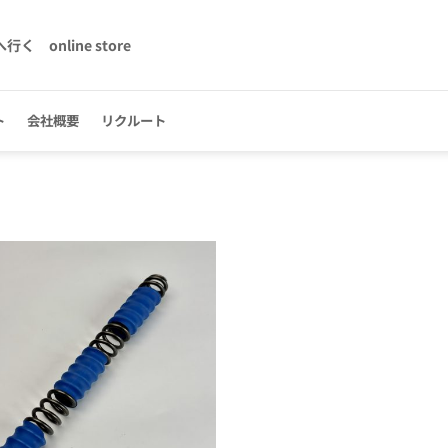
へ行く
online store
ト
会社概要
リクルート
お気
に入
りに
追加