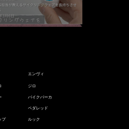
エンヴィ
ロ
ジロ
ー
バイクパーカ
ペダレッド
ップ
ルック