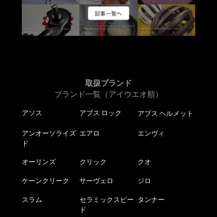
ー
記事一覧へ
シ
ョ
ン
が
あ
り
ま
取扱ブランド
す。
ブランド一覧（アイウエオ順）
オ
アソス
アブス ロック
アブス ヘルメット
プ
シ
アンオーソライズ
エアロ
エンヴィ
ョ
ド
ン
は
オーリンズ
クリック
クオ
商
ケーンクリーク
サーヴェロ
ジロ
品
ペ
スラム
セラミックスピー
タンナー
ー
ド
ジ