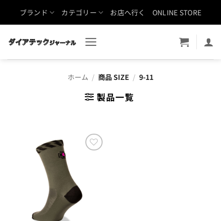
Skip
ブランド
カテゴリー
お店へ行く
ONLINE STORE
to
content
ホーム
/
商品 SIZE
/
9-11
製品一覧
お気
に入
りに
追加