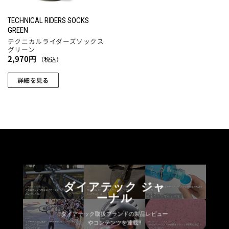
TECHNICAL RIDERS SOCKS
GREEN
テクニカルライダーズソックス
グリーン
2,970
円
（税込）
詳細を見る
こ
の
商
品
に
は
複
数
ダイアテック ジャ
の
ーナル
バ
リ
ダイアテック取扱ブランドの製品レビュー
エ
やコンテンツを連載!!