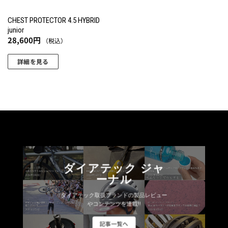
CHEST PROTECTOR 4.5 HYBRID
junior
28,600
円
（税込）
詳細を見る
こ
の
商
品
に
は
複
数
ダイアテック ジャ
の
ーナル
バ
リ
ダイアテック取扱ブランドの製品レビュー
エ
やコンテンツを連載!!
ー
記事一覧へ
シ