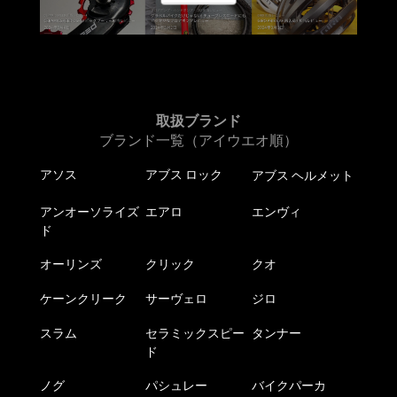
ョ
ン
が
あ
り
ま
取扱ブランド
す。
ブランド一覧（アイウエオ順）
オ
アソス
アブス ロック
アブス ヘルメット
プ
シ
アンオーソライズ
エアロ
エンヴィ
ョ
ド
ン
は
オーリンズ
クリック
クオ
商
ケーンクリーク
サーヴェロ
ジロ
品
ペ
スラム
セラミックスピー
タンナー
ー
ド
ジ
か
ノグ
パシュレー
バイクパーカ