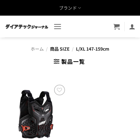
Skip
ブランド
to
content
ホーム
/
商品 SIZE
/
L/XL 147-159cm
製品一覧
お気
に入
りに
追加