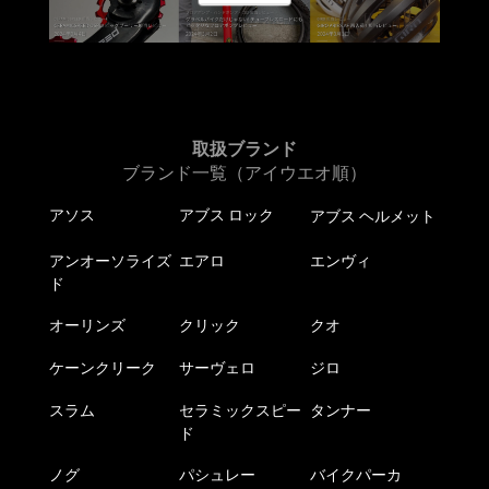
ョ
ン
が
あ
り
ま
取扱ブランド
す。
ブランド一覧（アイウエオ順）
オ
アソス
アブス ロック
アブス ヘルメット
プ
シ
アンオーソライズ
エアロ
エンヴィ
ョ
ド
ン
は
オーリンズ
クリック
クオ
商
ケーンクリーク
サーヴェロ
ジロ
品
ペ
スラム
セラミックスピー
タンナー
ー
ド
ジ
か
ノグ
パシュレー
バイクパーカ