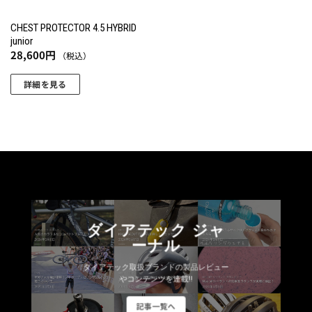
CHEST PROTECTOR 4.5 HYBRID
junior
28,600
円
（税込）
詳細を見る
こ
の
商
品
に
は
複
数
ダイアテック ジャ
の
ーナル
バ
リ
ダイアテック取扱ブランドの製品レビュー
エ
やコンテンツを連載!!
ー
記事一覧へ
シ