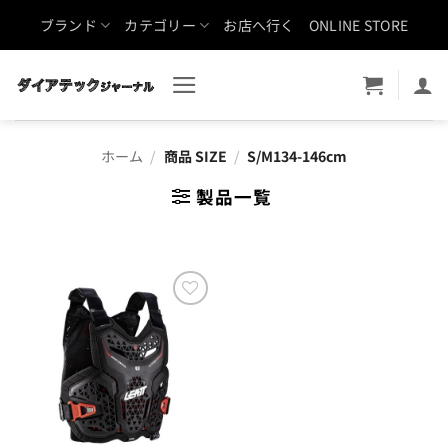
Skip
ブランド
カテゴリー
お店へ行く
ONLINE STORE
to
content
ホーム
/
商品 SIZE
/
S/M134-146cm
製品一覧
お気
に入
りに
追加