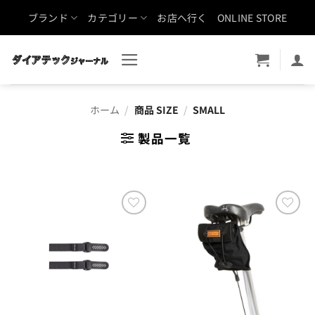
Skip
ブランド
カテゴリー
お店へ行く
ONLINE STORE
to
content
ホーム
/
商品 SIZE
/
SMALL
製品一覧
お気
お気
に入
に入
りに
りに
追加
追加