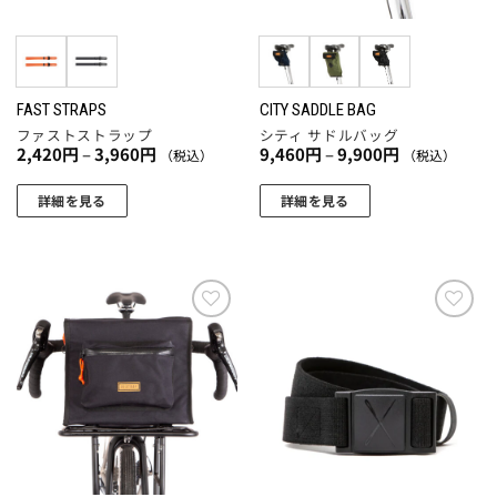
FAST STRAPS
CITY SADDLE BAG
ファストストラップ
シティ サドルバッグ
価
価
2,420
円
–
3,960
円
9,460
円
–
9,900
円
（税込）
（税込）
格
格
帯:
帯:
2,420
9,460
詳細を見る
詳細を見る
円
円
こ
こ
–
–
3,960
9,900
の
の
円
円
商
商
品
品
に
に
お気
お気
に入
に入
は
は
りに
りに
複
複
追加
追加
数
数
の
の
バ
バ
リ
リ