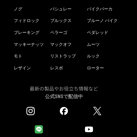
ジ
選
か
ノグ
パシュレー
バイクパーカ
択
ら
で
フィドロック
ブルックス
ブルーノ バイク
選
き
択
ま
ブレーキング
ペラーゴ
ペダレッド
で
す
き
マッキーナッツ
マックオフ
ムーツ
ま
モト
リストラップ
ルック
す
レザイン
レスポ
ローター
最新の製品やお役立ち情報など
公式SNSで配信中