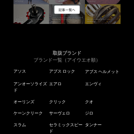
ー
ー
ョ
ー
ジ
ジ
ン
記事一覧へ
シ
か
か
が
ョ
ら
ら
あ
ン
選
選
り
が
択
択
ま
あ
で
で
す。
り
き
き
オ
ま
取扱ブランド
ま
ま
プ
す。
ブランド一覧（アイウエオ順）
す
す
シ
オ
ョ
アソス
アブス ロック
アブス ヘルメット
プ
ン
シ
は
アンオーソライズ
エアロ
エンヴィ
ョ
商
ド
ン
品
は
オーリンズ
クリック
クオ
ペ
商
ー
ケーンクリーク
サーヴェロ
ジロ
品
ジ
ペ
か
スラム
セラミックスピー
タンナー
ー
ら
ド