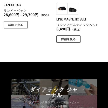
エ
エ
RANDO BAG
ー
ー
ランドーパック
シ
シ
価
28,600
円
–
29,700
円
（税込）
格
ョ
ョ
LINK MAGNETIC BELT
帯:
28,600
リンクマグネティックベルト
ン
ン
詳細を見る
円
6,490
円
（税込）
が
が
こ
–
29,700
あ
あ
の
円
詳細を見る
り
り
商
こ
ま
ま
品
の
す。
す。
に
商
オ
オ
は
品
プ
プ
複
に
シ
シ
数
は
ョ
ョ
の
複
ン
ン
バ
数
は
は
リ
ダイアテック ジャ
の
商
商
エ
ーナル
バ
品
品
ー
リ
ペ
ペ
シ
ダイアテック取扱ブランドの製品レビュー
エ
やコンテンツを連載!!