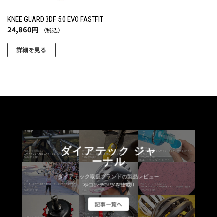
KNEE GUARD 3DF 5.0 EVO FASTFIT
24,860
円
（税込）
詳細を見る
こ
の
商
品
に
は
複
数
ダイアテック ジャ
の
ーナル
バ
リ
ダイアテック取扱ブランドの製品レビュー
エ
やコンテンツを連載!!
ー
記事一覧へ
シ