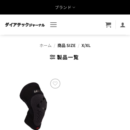
Skip
ブランド
to
content
ホーム
/
商品 SIZE
/
X/XL
製品一覧
お気
に入
りに
追加