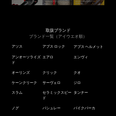
ョ
ン
が
あ
り
ま
取扱ブランド
す。
ブランド一覧（アイウエオ順）
オ
アソス
アブス ロック
アブス ヘルメット
プ
シ
アンオーソライズ
エアロ
エンヴィ
ョ
ド
ン
は
オーリンズ
クリック
クオ
商
ケーンクリーク
サーヴェロ
ジロ
品
ペ
スラム
セラミックスピー
タンナー
ー
ド
ジ
か
ノグ
パシュレー
バイクパーカ
ら