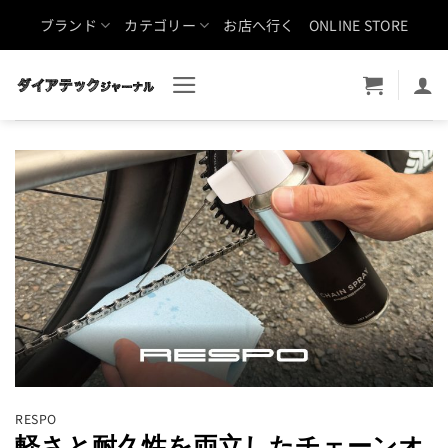
Skip
ブランド
カテゴリー
お店へ行く
ONLINE STORE
to
content
RESPO
軽さと耐久性を両立したチェーンオ