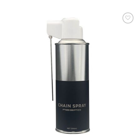
お気
に入
りに
追加