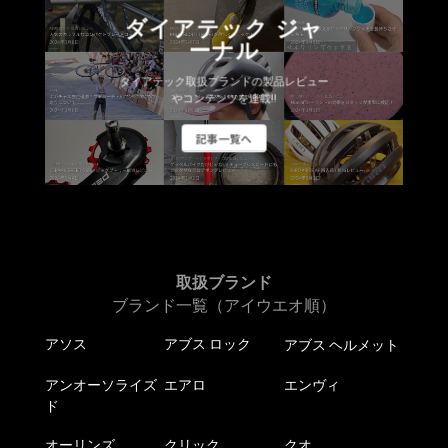
ダイアテック ジャ
ーナル
ダイアテック取扱ブランドの製品レビュー
やコンテンツを連載!!
記事一覧へ
取扱ブランド
ブランド一覧（アイウエオ順）
アソス
アブス ロック
アブス ヘルメット
アンオーソライズ
エアロ
エンヴィ
ド
オーリンズ
クリック
クオ